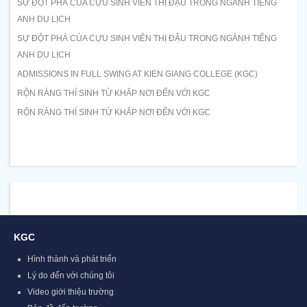
SỰ ĐỘT PHÁ CỦA CỰU SINH VIÊN THỊ ĐẬU TRONG NGÀNH TIẾNG
ANH DU LỊCH
SỰ ĐỘT PHÁ CỦA CỰU SINH VIÊN THỊ ĐẬU TRONG NGÀNH TIẾNG
ANH DU LỊCH
ADMISSIONS IN FULL SWING AT KIEN GIANG COLLEGE (KGC)
RỘN RÀNG THÍ SINH TỪ KHẮP NƠI ĐẾN VỚI KGC
RỘN RÀNG THÍ SINH TỪ KHẮP NƠI ĐẾN VỚI KGC
KGC
Hình thành và phát triển
Lý do đến với chúng tôi
Video giới thiệu trường