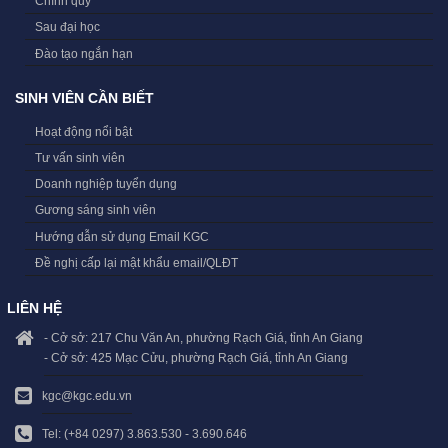
Chính quy
Sau đại học
Đào tạo ngắn hạn
SINH VIÊN CẦN BIẾT
Hoạt động nổi bật
Tư vấn sinh viên
Doanh nghiệp tuyển dụng
Gương sáng sinh viên
Hướng dẫn sử dụng Email KGC
Đề nghị cấp lại mật khẩu email/QLĐT
LIÊN HỆ
- Cở sở: 217 Chu Văn An, phường Rạch Giá, tỉnh An Giang
- Cở sở: 425 Mạc Cửu, phường Rạch Giá, tỉnh An Giang
kgc@kgc.edu.vn
Tel: (+84 0297) 3.863.530 - 3.690.646