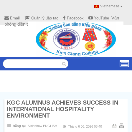
Vietnamese
Văn
Email
Quản lý đào tạo
Facebook
YouTube
phòng điện tử
KGC ALUMNUS ACHIEVES SUCCESS IN
INTERNATIONAL HOSPITALITY
ENVIRONMENT
Đăng tại
Slideshow ENGLISH
Tháng 6 06, 2026 08:40