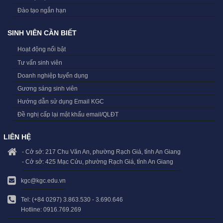
Đào tạo ngắn hạn
SINH VIÊN CẦN BIẾT
Hoạt động nổi bật
Tư vấn sinh viên
Doanh nghiệp tuyển dụng
Gương sáng sinh viên
Hướng dẫn sử dụng Email KGC
Đề nghị cấp lại mật khẩu email/QLĐT
LIÊN HỆ
- Cở sở: 217 Chu Văn An, phường Rạch Giá, tỉnh An Giang
- Cở sở: 425 Mạc Cửu, phường Rạch Giá, tỉnh An Giang
kgc@kgc.edu.vn
Tel: (+84 0297) 3.863.530 - 3.690.646
Hotline: 0916.769.269