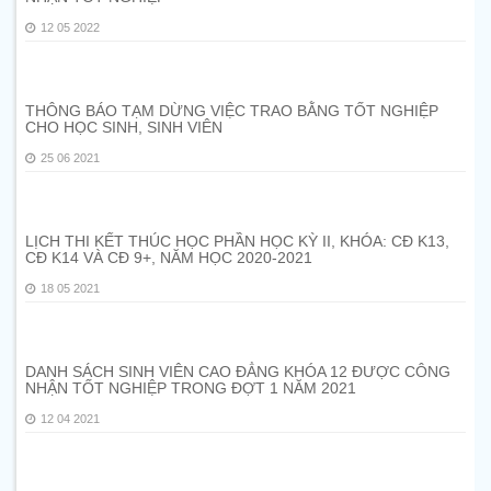
12 05 2022
THÔNG BÁO TẠM DỪNG VIỆC TRAO BẰNG TỐT NGHIỆP
CHO HỌC SINH, SINH VIÊN
25 06 2021
LỊCH THI KẾT THÚC HỌC PHẦN HỌC KỲ II, KHÓA: CĐ K13,
CĐ K14 VÀ CĐ 9+, NĂM HỌC 2020-2021
18 05 2021
DANH SÁCH SINH VIÊN CAO ĐẲNG KHÓA 12 ĐƯỢC CÔNG
NHẬN TỐT NGHIỆP TRONG ĐỢT 1 NĂM 2021
12 04 2021