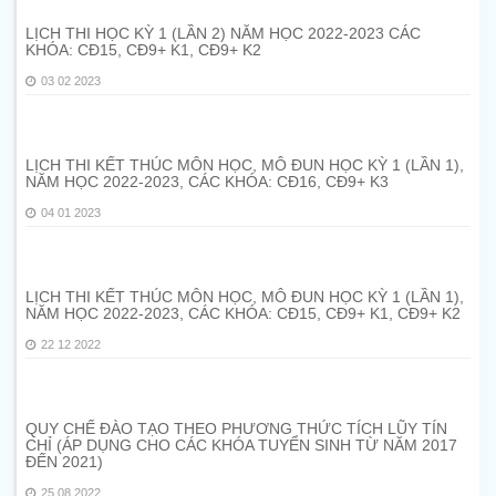
LỊCH THI HỌC KỲ 1 (LẦN 2) NĂM HỌC 2022-2023 CÁC
KHÓA: CĐ15, CĐ9+ K1, CĐ9+ K2
03 02 2023
LỊCH THI KẾT THÚC MÔN HỌC, MÔ ĐUN HỌC KỲ 1 (LẦN 1),
NĂM HỌC 2022-2023, CÁC KHÓA: CĐ16, CĐ9+ K3
04 01 2023
LỊCH THI KẾT THÚC MÔN HỌC, MÔ ĐUN HỌC KỲ 1 (LẦN 1),
NĂM HỌC 2022-2023, CÁC KHÓA: CĐ15, CĐ9+ K1, CĐ9+ K2
22 12 2022
QUY CHẾ ĐÀO TẠO THEO PHƯƠNG THỨC TÍCH LŨY TÍN
CHỈ (ÁP DỤNG CHO CÁC KHÓA TUYỂN SINH TỪ NĂM 2017
ĐẾN 2021)
25 08 2022