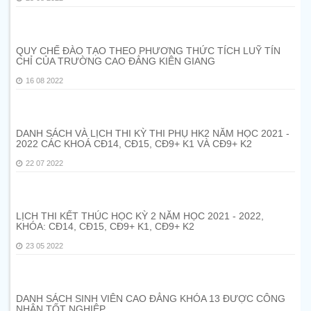
QUY CHẾ ĐÀO TẠO THEO PHƯƠNG THỨC TÍCH LUỸ TÍN
CHỈ CỦA TRƯỜNG CAO ĐẲNG KIÊN GIANG
16 08 2022
DANH SÁCH VÀ LỊCH THI KỲ THI PHỤ HK2 NĂM HỌC 2021 -
2022 CÁC KHOÁ CĐ14, CĐ15, CĐ9+ K1 VÀ CĐ9+ K2
22 07 2022
LỊCH THI KẾT THÚC HỌC KỲ 2 NĂM HỌC 2021 - 2022,
KHÓA: CĐ14, CĐ15, CĐ9+ K1, CĐ9+ K2
23 05 2022
DANH SÁCH SINH VIÊN CAO ĐẲNG KHÓA 13 ĐƯỢC CÔNG
NHẬN TỐT NGHIỆP