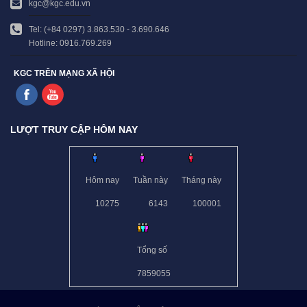
kgc@kgc.edu.vn
Tel: (+84 0297) 3.863.530 - 3.690.646
Hotline: 0916.769.269
KGC TRÊN MẠNG XÃ HỘI
LƯỢT TRUY CẬP HÔM NAY
Hôm nay
Tuần này
Tháng này
10275
6143
100001
Tổng số
7859055