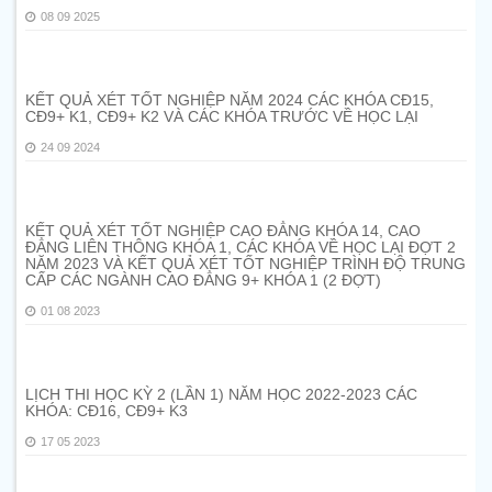
08 09 2025
KẾT QUẢ XÉT TỐT NGHIỆP NĂM 2024 CÁC KHÓA CĐ15,
CĐ9+ K1, CĐ9+ K2 VÀ CÁC KHÓA TRƯỚC VỀ HỌC LẠI
24 09 2024
KẾT QUẢ XÉT TỐT NGHIỆP CAO ĐẲNG KHÓA 14, CAO
ĐẲNG LIÊN THÔNG KHÓA 1, CÁC KHÓA VỀ HỌC LẠI ĐỢT 2
NĂM 2023 VÀ KẾT QUẢ XÉT TỐT NGHIỆP TRÌNH ĐỘ TRUNG
CẤP CÁC NGÀNH CAO ĐẲNG 9+ KHÓA 1 (2 ĐỢT)
01 08 2023
LỊCH THI HỌC KỲ 2 (LẦN 1) NĂM HỌC 2022-2023 CÁC
KHÓA: CĐ16, CĐ9+ K3
17 05 2023