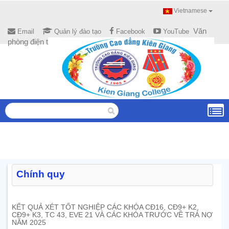
Vietnamese
Văn
Email
Quản lý đào tạo
Facebook
YouTube
phòng điện tử
Chính quy
KẾT QUẢ XÉT TỐT NGHIỆP CÁC KHÓA CĐ16, CĐ9+ K2,
CĐ9+ K3, TC 43, EVE 21 VÀ CÁC KHÓA TRƯỚC VỀ TRẢ NỢ
NĂM 2025