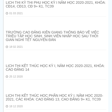
LỊCH THI KỲ THI PHỤ HỌC KỲ I NĂM HỌC 2020-2021, KHÓA:
CĐ14, CĐ13, CĐ 9+ K1, TC39
01 03 2021
TRƯỜNG CAO ĐẲNG KIÊN GIANG THÔNG BÁO VỀ VIỆC
TRIỆU TẬP HỌC SINH, SINH VIÊN NHẬP HỌC SAU THỜI
GIAN NGHỈ TẾT NGUYÊN ĐÁN
18 02 2021
LỊCH THI KẾT THÚC HỌC KỲ I, NĂM HỌC 2020-2021, KHÓA:
CAO ĐẲNG 14
25 12 2020
LỊCH THI KẾT THÚC HỌC PHẦN HỌC KỲ I, NĂM HỌC 2020-
2021, CÁC KHÓA: CAO ĐẲNG 13, CAO ĐẲNG 9+ K1, TC39
18 12 2020