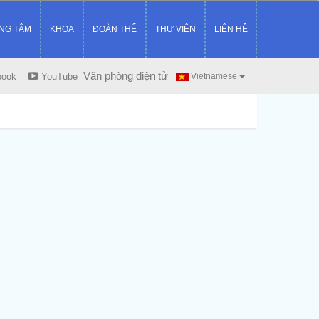
NG TÂM
KHOA
ĐOÀN THỂ
THƯ VIỆN
LIÊN HỆ
Văn phòng điện tử
book
YouTube
Vietnamese