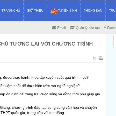
TRANG CHỦ
GIỚI THIỆU
TUYỂN SINH
PHÒNG BAN
TRU
Email
Quản lý đào tạo
Face
M CHỦ TƯƠNG LAI VỚI CHƯƠNG TRÌNH
, được thực hành, thực tập xuyên suốt quá trình học?
ết kiệm nhất để thực hiện ước mơ nghề nghiệp?
ập ổn định để trang trải cuộc sống và đồng thời phụ giúp gia
 Giang, chương trình đào tạo song song văn hóa và chuyên
 THPT quốc gia, trung cấp và cao đẳng.