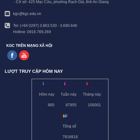
- Cở sở: 425 Mạc Cửu, phường Rạch Giá, tỉnh An Giang
kgc@kgc.edu.vn
Tel: (+84 0297) 3.863.530 - 3.690.646
Hotline: 0916.769.269
KGC TRÊN MẠNG XÃ HỘI
LƯỢT TRUY CẬP HÔM NAY
Hôm nay
Tuần này
Tháng này
900
87955
100001
Tổng số
7816818