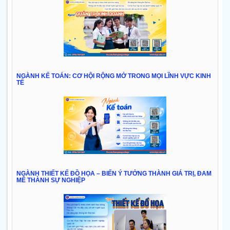
NGÀNH KẾ TOÁN: CƠ HỘI RỘNG MỞ TRONG MỌI LĨNH VỰC KINH
TẾ
NGÀNH THIẾT KẾ ĐỒ HỌA – BIẾN Ý TƯỞNG THÀNH GIÁ TRỊ, ĐAM
MÊ THÀNH SỰ NGHIỆP