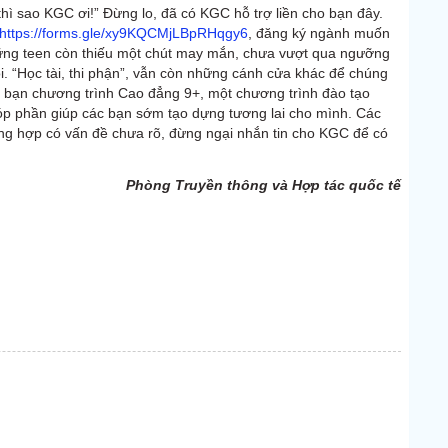
hì sao KGC ơi!” Đừng lo, đã có KGC hỗ trợ liền cho bạn đây.
https://forms.gle/xy9KQCMjLBpRHqgy6
, đăng ký ngành muốn
hững teen còn thiếu một chút may mắn, chưa vượt qua ngưỡng
i. “Học tài, thi phận”, vẫn còn những cánh cửa khác để chúng
bạn chương trình Cao đẳng 9+, một chương trình đào tạo
 góp phần giúp các bạn sớm tạo dựng tương lai cho mình. Các
ờng hợp có vấn đề chưa rõ, đừng ngại nhắn tin cho KGC để có
Phòng Truyền thông và Hợp tác quốc tế