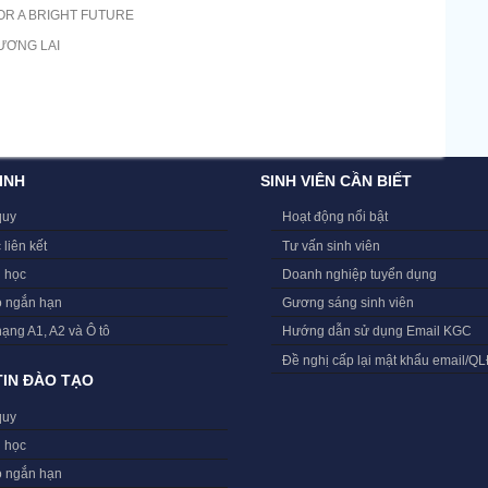
OR A BRIGHT FUTURE
ƯƠNG LAI
INH
SINH VIÊN CẦN BIẾT
quy
Hoạt động nổi bật
 liên kết
Tư vấn sinh viên
i học
Doanh nghiệp tuyển dụng
o ngắn hạn
Gương sáng sinh viên
hạng A1, A2 và Ô tô
Hướng dẫn sử dụng Email KGC
Đề nghị cấp lại mật khẩu email/Q
IN ĐÀO TẠO
quy
i học
o ngắn hạn