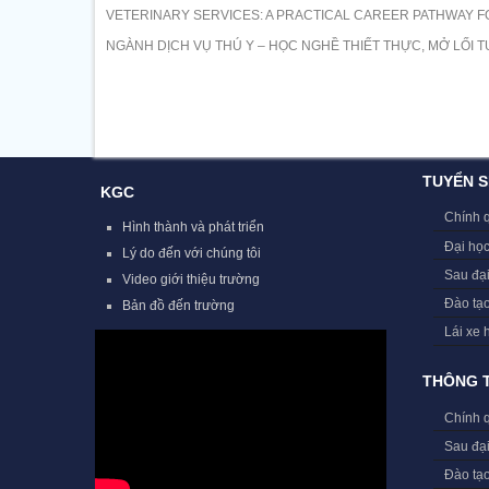
VETERINARY SERVICES: A PRACTICAL CAREER PATHWAY F
NGÀNH DỊCH VỤ THÚ Y – HỌC NGHỀ THIẾT THỰC, MỞ LỐI T
TUYỂN S
KGC
Chính 
Hình thành và phát triển
Đại học
Lý do đến với chúng tôi
Sau đạ
Video giới thiệu trường
Đào tạ
Bản đồ đến trường
Lái xe 
THÔNG T
Chính 
Sau đạ
Đào tạ