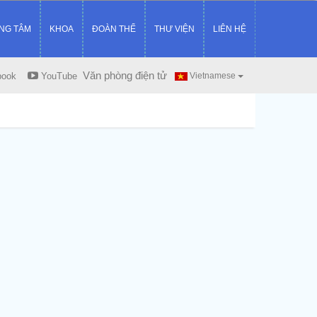
NG TÂM
KHOA
ĐOÀN THỂ
THƯ VIỆN
LIÊN HỆ
Văn phòng điện tử
book
YouTube
Vietnamese