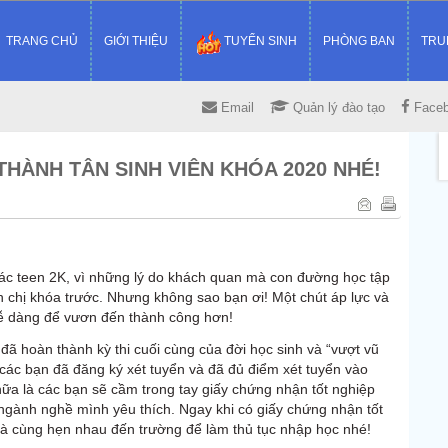
TRANG CHỦ
GIỚI THIỆU
TUYỂN SINH
PHÒNG BAN
TRU
Email
Quản lý đào tạo
Face
THÀNH TÂN SINH VIÊN KHÓA 2020 NHÉ!
ác teen 2K, vì những lý do khách quan mà con đường học tập
 chị khóa trước
. Nhưng không sao bạn ơi! Một chút áp lực và
ễ dàng để vươn đến thành công hơn!
ã hoàn thành kỳ thi cuối cùng của đời học sinh và “vượt vũ
các bạn đã đăng ký xét tuyển và đã đủ điểm xét tuyển vào
nữa là các bạn sẽ cầm trong tay giấy chứng nhận tốt nghiệp
 ngành nghề mình yêu thích. Ngay khi có giấy chứng nhận tốt
và cùng hẹn nhau đến trường để làm thủ tục nhập học nhé!