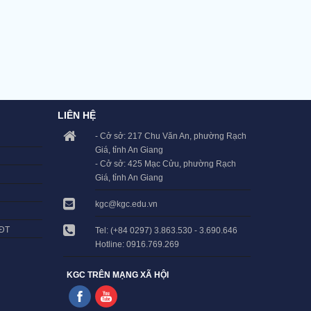
LIÊN HỆ
- Cở sở: 217 Chu Văn An, phường Rạch
Giá, tỉnh An Giang
- Cở sở: 425 Mạc Cửu, phường Rạch
Giá, tỉnh An Giang
kgc@kgc.edu.vn
LĐT
Tel: (+84 0297) 3.863.530 - 3.690.646
Hotline: 0916.769.269
KGC TRÊN MẠNG XÃ HỘI