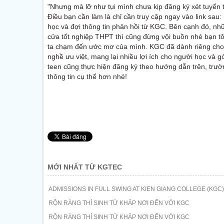
"Nhưng mà lỡ như tụi mình chưa kịp đăng ký xét tuyển t
Điều bạn cần làm là chỉ cần truy cập ngay vào link sau:
học và đợi thông tin phản hồi từ KGC. Bên cạnh đó, n
cửa tốt nghiệp THPT thì cũng đừng vội buồn nhé bạn tô
ta chạm đến ước mơ của mình. KGC đã dành riêng cho 
nghề ưu việt, mang lại nhiều lợi ích cho người học và
teen cũng thực hiện đăng ký theo hướng dẫn trên, trư
thông tin cụ thể hơn nhé!
MỚI NHẤT TỪ KGTEC
ADMISSIONS IN FULL SWING AT KIEN GIANG COLLEGE (KGC)
RỘN RÀNG THÍ SINH TỪ KHẮP NƠI ĐẾN VỚI KGC
RỘN RÀNG THÍ SINH TỪ KHẮP NƠI ĐẾN VỚI KGC