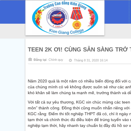
TEEN 2K ƠI! CÙNG SẴN SÀNG TRỞ 
Đăng tại
Chính quy
Tháng 8 31, 2020 16:14
Năm 2020 quả là một năm có nhiều biến động đối với c
của chúng mình có vẻ không được suôn sẻ như các anh
khó khăn sẽ làm chúng ta mạnh mẽ, trưởng thành và d
Với tất cả sự yêu thương, KGC xin chúc mừng các teen đ
môn” thành công. Đồng thời cũng muốn nhắn riêng với 
KGC rằng: Điểm thi tốt nghiệp THPT đã có, chỉ ít ngày 
tạm thời và chính thức đủ điều kiện để trúng tuyển vào
nghiệp tạm thời, hãy nhanh tay chuẩn bị đầy đủ hồ sơ 