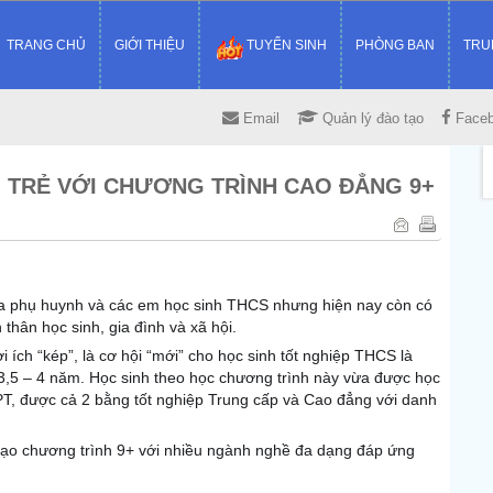
TRANG CHỦ
GIỚI THIỆU
TUYỂN SINH
PHÒNG BAN
TRU
Email
Quản lý đào tạo
Face
I TRẺ VỚI CHƯƠNG TRÌNH CAO ĐẲNG 9+
a phụ huynh và các em học sinh THCS nhưng hiện nay còn có
thân học sinh, gia đình và xã hội.
 ích “kép”, là cơ hội “mới” cho học sinh tốt nghiệp THCS là
 3,5 – 4 năm. Học sinh theo học chương trình này vừa đượ
c học
PT, được cả 2 bằng tốt nghiệp Trung cấp và Cao đẳng với danh
tạo chương trình 9+ với nhiều ngành nghề đa dạng đáp ứng