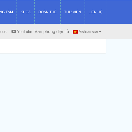
NG TÂM
KHOA
ĐOÀN THỂ
THƯ VIỆN
LIÊN HỆ
Văn phòng điện tử
book
YouTube
Vietnamese