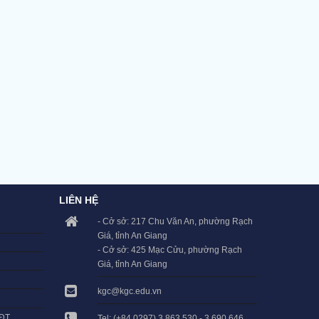
LIÊN HỆ
- Cở sở: 217 Chu Văn An, phường Rạch
Giá, tỉnh An Giang
- Cở sở: 425 Mạc Cửu, phường Rạch
Giá, tỉnh An Giang
kgc@kgc.edu.vn
LĐT
Tel: (+84 0297) 3.863.530 - 3.690.646