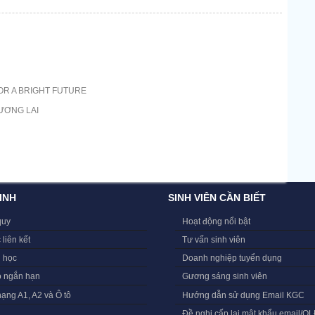
OR A BRIGHT FUTURE
ƯƠNG LAI
INH
SINH VIÊN CẦN BIẾT
quy
Hoạt động nổi bật
 liên kết
Tư vấn sinh viên
i học
Doanh nghiệp tuyển dụng
o ngắn hạn
Gương sáng sinh viên
hạng A1, A2 và Ô tô
Hướng dẫn sử dụng Email KGC
Đề nghị cấp lại mật khẩu email/Q