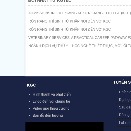
MỚI NHẤT TỪ KGTEC
ADMISSIONS IN FULL SWING AT KIEN GIANG COLLEGE (KGC)
RỘN RÀNG THÍ SINH TỪ KHẮP NƠI ĐẾN VỚI KGC
RỘN RÀNG THÍ SINH TỪ KHẮP NƠI ĐẾN VỚI KGC
VETERINARY SERVICES: A PRACTICAL CAREER PATHWAY F
NGÀNH DỊCH VỤ THÚ Y – HỌC NGHỀ THIẾT THỰC, MỞ LỐI T
TUYỂN S
KGC
Chính 
Hình thành và phát triển
Đại học
Lý do đến với chúng tôi
Sau đạ
Video giới thiệu trường
Đào tạ
Bản đồ đến trường
Lái xe 