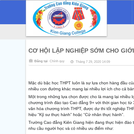
CƠ HỘI LẬP NGHIỆP SỚM CHO GIỚ
Đăng tại
Chính quy
Tháng 7 29, 2020 14:09
Mặc dù bậc học THPT luôn là sự lựa chọn hàng đầu củ
nhiều con đường khác mang lại nhiều lợi ích cho cả bản 
Một trong những lựa chọn được cho là mang lại nhiều lợi
chương trình đào tạo Cao đẳng 9+ với thời gian học từ
văn hóa chương trình THPT, được dự thi tốt nghiệp TH
hiệu “Kỹ sư thực hành” hoặc “Cử nhân thực hành”.
Trường Cao đẳng Kiên Giang hiện đang thực hiện đào 
nhu cầu người học và có nhiều ưu điểm như: