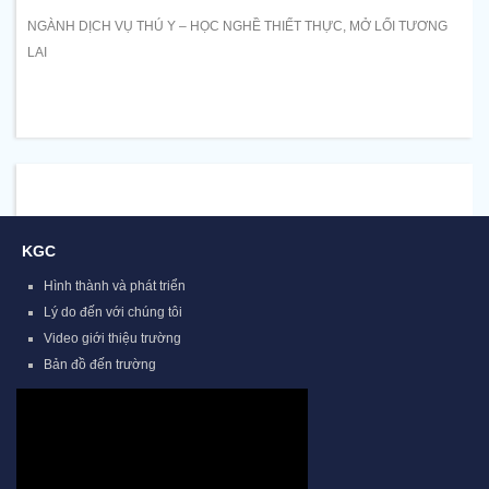
NGÀNH DỊCH VỤ THÚ Y – HỌC NGHỀ THIẾT THỰC, MỞ LỐI TƯƠNG
LAI
KGC
Hình thành và phát triển
Lý do đến với chúng tôi
Video giới thiệu trường
Bản đồ đến trường