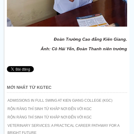
Đoàn Trường Cao đẳng Kiên Giang.
Ảnh: Cô Hải Yến, Đoàn Thanh niên trường
MỚI NHẤT TỪ KGTEC
ADMISSIONS IN FULL SWING AT KIEN GIANG COLLEGE (KGC)
RỘN RÀNG THÍ SINH TỪ KHẮP NƠI ĐẾN VỚI KGC
RỘN RÀNG THÍ SINH TỪ KHẮP NƠI ĐẾN VỚI KGC
VETERINARY SERVICES: A PRACTICAL CAREER PATHWAY FOR A
BRIGHT FUTURE