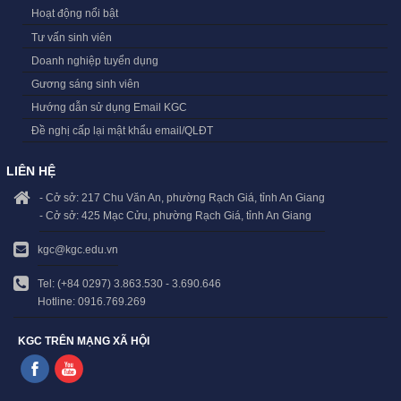
Hoạt động nổi bật
Tư vấn sinh viên
Doanh nghiệp tuyển dụng
Gương sáng sinh viên
Hướng dẫn sử dụng Email KGC
Đề nghị cấp lại mật khẩu email/QLĐT
LIÊN HỆ
- Cở sở: 217 Chu Văn An, phường Rạch Giá, tỉnh An Giang
- Cở sở: 425 Mạc Cửu, phường Rạch Giá, tỉnh An Giang
kgc@kgc.edu.vn
Tel: (+84 0297) 3.863.530 - 3.690.646
Hotline: 0916.769.269
KGC TRÊN MẠNG XÃ HỘI