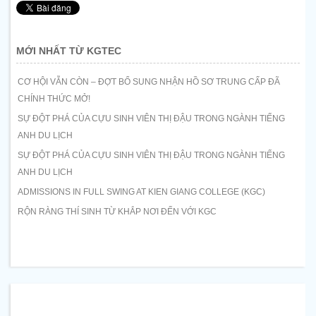
MỚI NHẤT TỪ KGTEC
CƠ HỘI VẪN CÒN – ĐỢT BỔ SUNG NHẬN HỒ SƠ TRUNG CẤP ĐÃ
CHÍNH THỨC MỞ!
SỰ ĐỘT PHÁ CỦA CỰU SINH VIÊN THỊ ĐẬU TRONG NGÀNH TIẾNG
ANH DU LỊCH
SỰ ĐỘT PHÁ CỦA CỰU SINH VIÊN THỊ ĐẬU TRONG NGÀNH TIẾNG
ANH DU LỊCH
ADMISSIONS IN FULL SWING AT KIEN GIANG COLLEGE (KGC)
RỘN RÀNG THÍ SINH TỪ KHẮP NƠI ĐẾN VỚI KGC