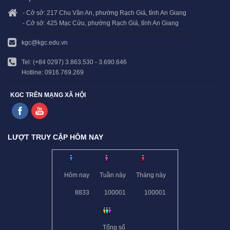
- Cở sở: 217 Chu Văn An, phường Rạch Giá, tỉnh An Giang
- Cở sở: 425 Mạc Cửu, phường Rạch Giá, tỉnh An Giang
kgc@kgc.edu.vn
Tel: (+84 0297) 3.863.530 - 3.690.646
Hotline: 0916.769.269
KGC TRÊN MẠNG XÃ HỘI
LƯỢT TRUY CẬP HÔM NAY
Hôm nay
Tuần này
Tháng này
8833
100001
100001
Tổng số