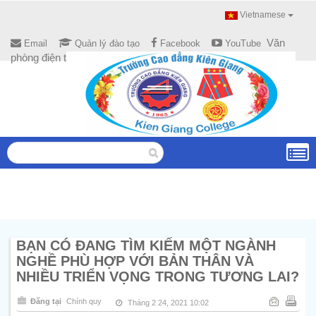
Vietnamese
Văn
Email
Quản lý đào tạo
Facebook
YouTube
phòng điện tử
BẠN CÓ ĐANG TÌM KIẾM MỘT NGÀNH
NGHỀ PHÙ HỢP VỚI BẢN THÂN VÀ
NHIỀU TRIỂN VỌNG TRONG TƯƠNG LAI?
Đăng tại
Chính quy
Tháng 2 24, 2021 10:02