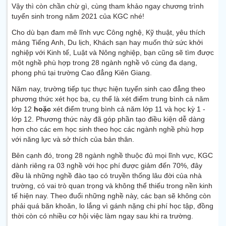
Vậy thì còn chần chừ gì, cùng tham khảo ngay chương trình
tuyển sinh trong năm 2021 của KGC nhé!
Cho dù bạn đam mê lĩnh vực Công nghệ, Kỹ thuật, yêu thích
mảng Tiếng Anh, Du lịch, Khách sạn hay muốn thử sức khởi
nghiệp với Kinh tế, Luật và Nông nghiệp, bạn cũng sẽ tìm được
một nghề phù hợp trong 28 ngành nghề vô cùng đa dạng,
phong phú tại trường Cao đẳng Kiên Giang.
Năm nay, trường tiếp tục thực hiện tuyển sinh cao đẳng theo
phương thức xét học bạ, cụ thể là xét điểm trung bình cả năm
lớp 12
hoặc
xét điểm trung bình cả năm lớp 11 và học kỳ 1 -
lớp 12. Phương thức này đã góp phần tạo điều kiện dễ dàng
hơn cho các em học sinh theo học các ngành nghề phù hợp
với năng lực và sở thích của bản thân.
Bên cạnh đó, trong 28 ngành nghề thuộc đủ mọi lĩnh vực, KGC
dành riêng ra 03 nghề với học phí được giảm đến 70%, đây
đều là những nghề đào tạo có truyền thống lâu đời của nhà
trường, có vai trò quan trọng và không thể thiếu trong nền kinh
tế hiện nay. Theo đuổi những nghề này, các bạn sẽ không còn
phải quá băn khoăn, lo lắng vì gánh nặng chi phí học tập, đồng
thời còn có nhiều cơ hội việc làm ngay sau khi ra trường.