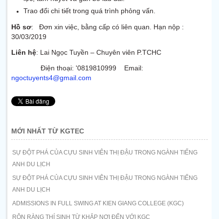
Trao đổi chi tiết trong quá trình phỏng vấn.
Hồ sơ
: Đơn xin việc, bằng cấp có liên quan. Hạn nộp :
30/03/2019
Liên hệ
: Lai Ngọc Tuyền – Chuyên viên P.TCHC
Điện thoại: '0819810999 Email:
ngoctuyents4@gmail.com
MỚI NHẤT TỪ KGTEC
SỰ ĐỘT PHÁ CỦA CỰU SINH VIÊN THỊ ĐẬU TRONG NGÀNH TIẾNG
ANH DU LỊCH
SỰ ĐỘT PHÁ CỦA CỰU SINH VIÊN THỊ ĐẬU TRONG NGÀNH TIẾNG
ANH DU LỊCH
ADMISSIONS IN FULL SWING AT KIEN GIANG COLLEGE (KGC)
RỘN RÀNG THÍ SINH TỪ KHẮP NƠI ĐẾN VỚI KGC