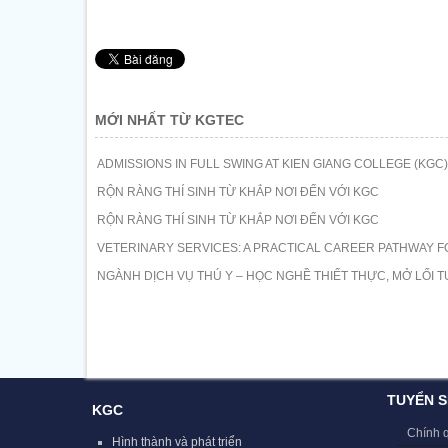
MỚI NHẤT TỪ KGTEC
ADMISSIONS IN FULL SWING AT KIEN GIANG COLLEGE (KGC)
RỘN RÀNG THÍ SINH TỪ KHẮP NƠI ĐẾN VỚI KGC
RỘN RÀNG THÍ SINH TỪ KHẮP NƠI ĐẾN VỚI KGC
VETERINARY SERVICES: A PRACTICAL CAREER PATHWAY F
NGÀNH DỊCH VỤ THÚ Y – HỌC NGHỀ THIẾT THỰC, MỞ LỐI T
TUYỂN S
KGC
Chính 
Hình thành và phát triển