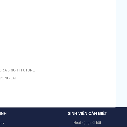
OR A BRIGHT FUTURE
ƯƠNG LAI
INH
SINH VIÊN CẦN BIẾT
quy
Hoạt động nổi bật