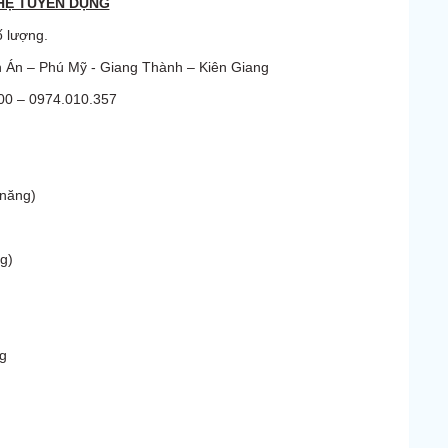
 HỆ TUYỂN DỤNG
ố lượng.
 Án – Phú Mỹ - Giang Thành – Kiên Giang
00 – 0974.010.357
năng)
g)
g