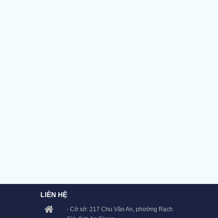
LIÊN HỆ
- Cở sở: 217 Chu Văn An, phường Rạch