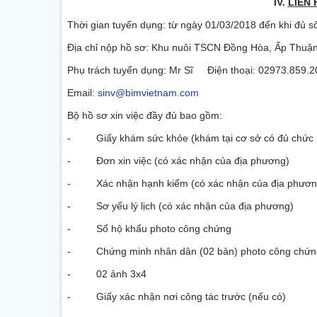
IV.
LIÊN
Thời gian tuyển dụng: từ ngày 01/03/2018 đến khi đủ s
Địa chỉ nộp hồ sơ: Khu nuôi TSCN Đồng Hòa, Ấp Thuận
Phụ trách tuyển dụng: Mr Sĩ Điện thoại: 02973.859.2
Email:
sinv@bimvietnam.com
Bộ hồ sơ xin việc đầy đủ bao gồm:
- Giấy khám sức khỏe (khám tại cơ sở có đủ chức 
- Đơn xin việc (có xác nhận của địa phương)
- Xác nhận hạnh kiểm (có xác nhận của địa phươn
- Sơ yếu lý lịch (có xác nhận của địa phương)
- Sổ hộ khẩu photo công chứng
- Chứng minh nhân dân (02 bản) photo công chứn
- 02 ảnh 3x4
- Giấy xác nhận nơi công tác trước (nếu có)