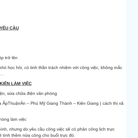
YÊU CẦU
p trở lên
 khó học hỏi, có tinh thần trách nhiệm với công việc, không mắc
y…
 KIỆN LÀM VIỆC
điện, sửa chữa điện văn phòng
a ẤpThuậnÁn – Phú Mỹ Giang Thành – Kiên Giang ( cách thị xã
hòng làm việc
ính, nhưng do yêu cầu công việc sẽ có phân công lịch trực
ẽ tính thêm nửa công cho buổi trực đó.