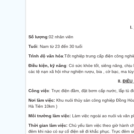
I.
Số
lượng
:02 nhân viên
Tuổi
: Nam từ 23 đến 30 tuổi
Trình độ văn hóa
:Tốt nghiệp trung cấp điện công nghiệ
Điều kiện, kỹ năng
: Có sức khỏe tốt, siêng năng, chịu
các tệ nạn xã hội như nghiện rượu, bia , cờ bạc, ma tú
II.
ĐIỀU
Công việc
: Trực điện đầm, đặt bơm cấp nước, lắp tủ 
Nơi làm việc:
Khu nuôi thủy sản công nghiệp Đồng Hò
Hà Tiên 10km )
Môi trường làm việc:
Làm việc ngoài ao nuôi và văn p
Thời gian làm việc:
Chủ yếu làm việc theo giờ hành ch
đêm khi nào có sự cố điện sẽ đi khắc phục. Trực đêm s