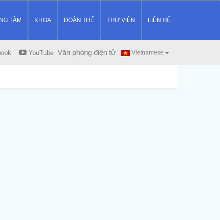
NG TÂM
KHOA
ĐOÀN THỂ
THƯ VIỆN
LIÊN HỆ
Văn phòng điện tử
book
YouTube
Vietnamese