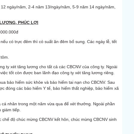
ghỉ 12 ngày/năm, 2-4 năm 13/ngày/năm, 5-9 năm 14 ngày/năm,
LƯƠNG, PHÚC LỢI
.000.000đ
 nếu có trực đêm thì có suất ăn đêm bổ sung. Các ngày lễ, tết
 tôm.
g ty xét tăng lương cho tất cả các CBCNV của công ty. Ngoài
việc tốt còn được ban lãnh đạo công ty xét tăng lương riêng.
ẽ mua bảo hiểm sức khỏe và bảo hiểm tai nạn cho CBCNV. Sau
ợc đóng các bảo hiểm Y tế, bảo hiểm thất nghiệp, bảo hiểm xã
ủa cá nhân trong một năm vừa qua để xét thưởng. Ngoài phần
 giám tiếp.
ác chế độ chúc mừng CBCNV kết hôn, chúc mừng CBCNV sinh