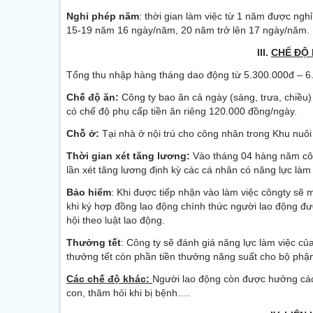
Nghỉ phép năm
: thời gian làm việc từ 1 năm được n
15-19 năm 16 ngày/năm, 20 năm trở lên 17 ngày/năm.
III.
CHẾ ĐỘ 
Tổng thu nhập hàng tháng dao động từ 5.300.000đ – 6
Chế
độ
ăn:
Công ty bao ăn cả ngày (sáng, trưa, chiều)
có chế độ phụ cấp tiền ăn riêng 120.000 đồng/ngày.
Chỗ ở:
Tại nhà ở nội trú cho công nhân trong Khu nuôi
Thời
gian
xét
tăng
lương:
Vào tháng 04 hàng năm côn
lần xét tăng lương định kỳ các cá nhân có năng lực làm 
Bảo
hiểm
: Khi được tiếp nhận vào làm việc côngty s
khi ký hợp đồng lao động chính thức người lao động đư
hội theo luật lao động.
Thưởng
tết
: Công ty sẽ đánh giá năng lực làm việc c
thưởng tết còn phần tiền thưởng năng suất cho bộ phận
Các chế độ khác:
Người lao động còn được hưởng c
con, thăm hỏi khi bị bệnh….