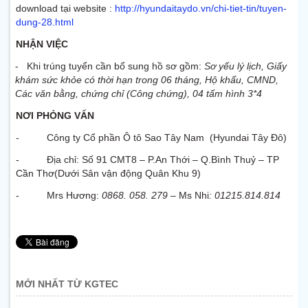
download tại website :
http://hyundaitaydo.vn/chi-tiet-tin/tuyen-
dung-28.html
NHẬN VIỆC
- Khi trúng tuyển cần bổ sung hồ sơ gồm:
Sơ yếu lý lịch, Giấy
khám sức khỏe có thời hạn trong 06 tháng, Hộ khẩu, CMND,
Các văn bằng, chứng chỉ (Công chứng), 04 tấm hình 3*4
NƠI PHỎNG VẤN
- Công ty Cổ phần Ô tô Sao Tây Nam (Hyundai Tây Đô)
- Địa chỉ: Số 91 CMT8 – P.An Thới – Q.Bình Thuỷ – TP
Cần Thơ(Dưới Sân vận động Quân Khu 9)
- Mrs Hương:
0868. 058. 279 –
Ms Nhi
: 01215.814.814
MỚI NHẤT TỪ KGTEC