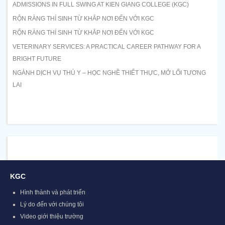
ADMISSIONS IN FULL SWING AT KIEN GIANG COLLEGE (KGC)
RỘN RÀNG THÍ SINH TỪ KHẮP NƠI ĐẾN VỚI KGC
RỘN RÀNG THÍ SINH TỪ KHẮP NƠI ĐẾN VỚI KGC
VETERINARY SERVICES: A PRACTICAL CAREER PATHWAY FOR A
BRIGHT FUTURE
NGÀNH DỊCH VỤ THÚ Y – HỌC NGHỀ THIẾT THỰC, MỞ LỐI TƯƠNG
LAI
KGC
Hình thành và phát triển
Lý do đến với chúng tôi
Video giới thiệu trường