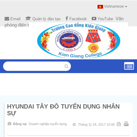
Vietnamese
Văn
Email
Quản lý đào tạo
Facebook
YouTube
phòng điện tử
HYUNDAI TÂY ĐÔ TUYỂN DỤNG NHÂN
SỰ
Đăng tại
Doanh nghiệp tuyển dụng
Tháng 11 24, 2017 10:06