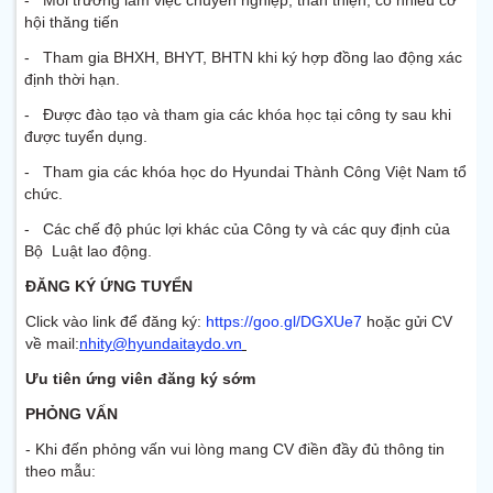
hội thăng tiến
- Tham gia BHXH, BHYT, BHTN khi ký hợp đồng lao động xác
định thời hạn.
- Được đào tạo và tham gia các khóa học tại công ty sau khi
được tuyển dụng.
- Tham gia các khóa học do Hyundai Thành Công Việt Nam tổ
chức.
- Các chế độ phúc lợi khác của Công ty và các quy định của
Bộ Luật lao động.
ĐĂNG KÝ ỨNG TUYỂN
Click vào link để đăng ký:
https://goo.gl/DGXUe7
hoặc gửi CV
về mail:
nhity@hyundaitaydo.vn
Ưu tiên ứng viên đăng ký sớm
PHỎNG VẤN
- Khi đến phỏng vấn vui lòng mang CV điền đầy đủ thông tin
theo mẫu: