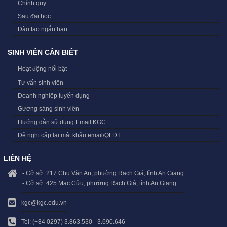
Chính quy
Sau đại học
Đào tạo ngắn hạn
SINH VIÊN CẦN BIẾT
Hoạt động nổi bật
Tư vấn sinh viên
Doanh nghiệp tuyển dụng
Gương sáng sinh viên
Hướng dẫn sử dụng Email KGC
Đề nghị cấp lại mật khẩu email/QLĐT
LIÊN HỆ
- Cở sở: 217 Chu Văn An, phường Rạch Giá, tỉnh An Giang
- Cở sở: 425 Mạc Cửu, phường Rạch Giá, tỉnh An Giang
kgc@kgc.edu.vn
Tel: (+84 0297) 3.863.530 - 3.690.646