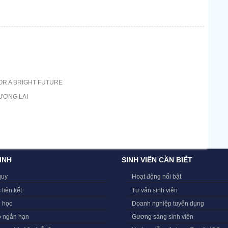
OR A BRIGHT FUTURE
ƯƠNG LAI
INH
SINH VIÊN CẦN BIẾT
quy
Hoạt động nổi bật
 liên kết
Tư vấn sinh viên
i học
Doanh nghiệp tuyển dụng
o ngắn hạn
Gương sáng sinh viên