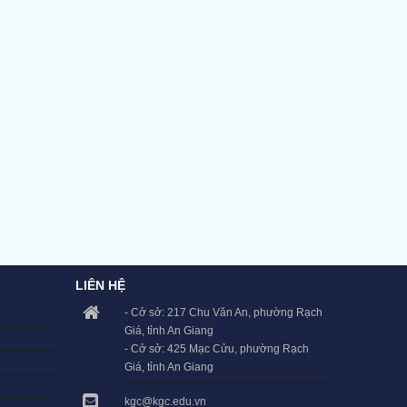
LIÊN HỆ
- Cở sở: 217 Chu Văn An, phường Rạch
Giá, tỉnh An Giang
- Cở sở: 425 Mạc Cửu, phường Rạch
Giá, tỉnh An Giang
kgc@kgc.edu.vn