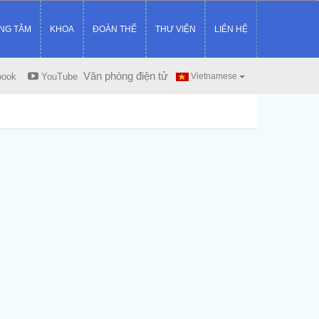
NG TÂM
KHOA
ĐOÀN THỂ
THƯ VIỆN
LIÊN HỆ
Văn phòng điện tử
book
YouTube
Vietnamese