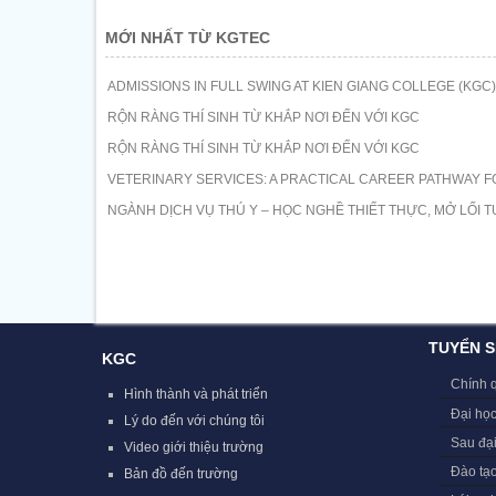
MỚI NHẤT TỪ KGTEC
ADMISSIONS IN FULL SWING AT KIEN GIANG COLLEGE (KGC)
RỘN RÀNG THÍ SINH TỪ KHẮP NƠI ĐẾN VỚI KGC
RỘN RÀNG THÍ SINH TỪ KHẮP NƠI ĐẾN VỚI KGC
VETERINARY SERVICES: A PRACTICAL CAREER PATHWAY F
NGÀNH DỊCH VỤ THÚ Y – HỌC NGHỀ THIẾT THỰC, MỞ LỐI T
TUYỂN S
KGC
Chính 
Hình thành và phát triển
Đại học
Lý do đến với chúng tôi
Sau đạ
Video giới thiệu trường
Đào tạ
Bản đồ đến trường