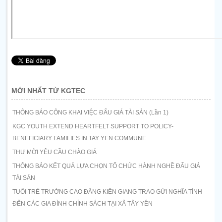
MỚI NHẤT TỪ KGTEC
THÔNG BÁO CÔNG KHAI VIỆC ĐẤU GIÁ TÀI SẢN (Lần 1)
KGC YOUTH EXTEND HEARTFELT SUPPORT TO POLICY-
BENEFICIARY FAMILIES IN TAY YEN COMMUNE
THƯ MỜI YÊU CẦU CHÀO GIÁ
THÔNG BÁO KẾT QUẢ LỰA CHỌN TỔ CHỨC HÀNH NGHỀ ĐẤU GIÁ
TÀI SẢN
TUỔI TRẺ TRƯỜNG CAO ĐẲNG KIÊN GIANG TRAO GỬI NGHĨA TÌNH
ĐẾN CÁC GIA ĐÌNH CHÍNH SÁCH TẠI XÃ TÂY YÊN