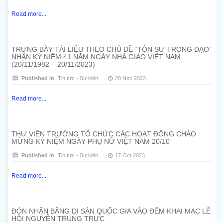
Read more...
TRƯNG BÀY TÀI LIỆU THEO CHỦ ĐỀ “TÔN SƯ TRỌNG ĐẠO”
NHÂN KỶ NIỆM 41 NĂM NGÀY NHÀ GIÁO VIỆT NAM
(20/11/1982 – 20/11/2023)
Published in
Tin tức - Sự kiện
20 Nov 2023
Read more...
THƯ VIỆN TRƯỜNG TỔ CHỨC CÁC HOẠT ĐỘNG CHÀO
MỪNG KỶ NIỆM NGÀY PHỤ NỮ VIỆT NAM 20/10
Published in
Tin tức - Sự kiện
17 Oct 2023
Read more...
ĐÓN NHẬN BẰNG DI SẢN QUỐC GIA VÀO ĐÊM KHAI MẠC LỄ
HỘI NGUYỄN TRUNG TRỰC