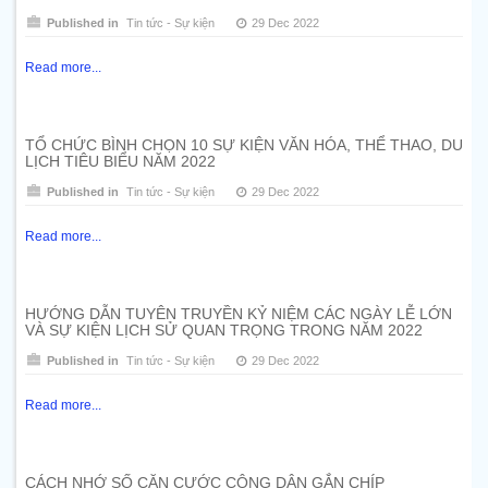
Published in
Tin tức - Sự kiện
29 Dec 2022
Read more...
TỔ CHỨC BÌNH CHỌN 10 SỰ KIỆN VĂN HÓA, THỂ THAO, DU
LỊCH TIÊU BIỂU NĂM 2022
Published in
Tin tức - Sự kiện
29 Dec 2022
Read more...
HƯỚNG DẪN TUYÊN TRUYỀN KỶ NIỆM CÁC NGÀY LỄ LỚN
VÀ SỰ KIỆN LỊCH SỬ QUAN TRỌNG TRONG NĂM 2022
Published in
Tin tức - Sự kiện
29 Dec 2022
Read more...
CÁCH NHỚ SỐ CĂN CƯỚC CÔNG DÂN GẮN CHÍP