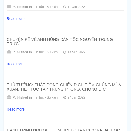
Published in
Tin tức - Sự kiện
11 Oct 2022
Read more...
CHUYỆN KỂ VỀ ANH HÙNG DÂN TỘC NGUYỄN TRUNG
TRỰC
Published in
Tin tức - Sự kiện
13 Sep 2022
Read more...
THỦ TƯỚNG: PHÁT ĐỘNG CHIẾN DỊCH TIÊM CHỦNG MÙA
XUÂN; TIẾP TỤC TẬP TRUNG PHÒNG, CHỐNG DỊCH
Published in
Tin tức - Sự kiện
27 Jan 2022
Read more...
HÀNH TRÌNH NGƯỜI ĐI TÌM HÌNH CỦA NƯỚC VÀ BÀI HỌC