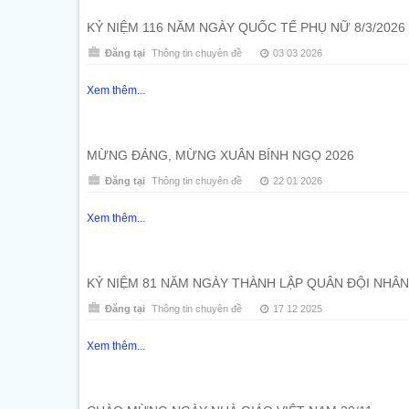
KỶ NIỆM 116 NĂM NGÀY QUỐC TẾ PHỤ NỮ 8/3/2026
Đăng tại
Thông tin chuyên đề
03 03 2026
Xem thêm...
MỪNG ĐẢNG, MỪNG XUÂN BÍNH NGỌ 2026
Đăng tại
Thông tin chuyên đề
22 01 2026
Xem thêm...
KỶ NIỆM 81 NĂM NGÀY THÀNH LẬP QUÂN ĐỘI NHÂN DÂ
Đăng tại
Thông tin chuyên đề
17 12 2025
Xem thêm...