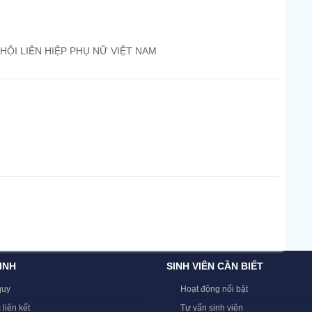
HỘI LIÊN HIỆP PHỤ NỮ VIỆT NAM
INH
SINH VIÊN CẦN BIẾT
quy
Hoạt động nổi bật
 liên kết
Tư vấn sinh viên