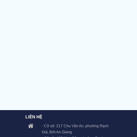
LIÊN HỆ
- Cở sở: 217 Chu Văn An, phường Rạch
Giá, tỉnh An Giang