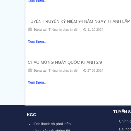
Xem thêm...
TUYÊN TRUYỀN KỶ NIỆM 94 NĂM NGÀY THÀNH LẬP 
Đăng tại
Thông tin chuyên đề
11 10 2024
Xem thêm...
CHÀO MỪNG NGÀY QUỐC KHÁNH 2/9
Đăng tại
Thông tin chuyên đề
27 08 2024
Xem thêm...
TUYỂN S
KGC
Chính 
Hình thành và phát triển
Đại học