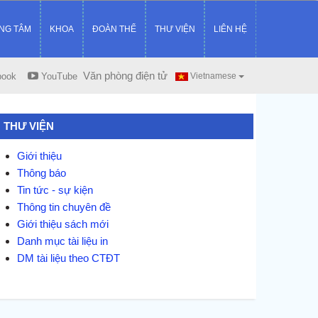
NG TÂM
KHOA
ĐOÀN THỂ
THƯ VIỆN
LIÊN HỆ
Văn phòng điện tử
book
YouTube
Vietnamese
THƯ VIỆN
Giới thiệu
Thông báo
Tin tức - sự kiện
Thông tin chuyên đề
Giới thiệu sách mới
Danh mục tài liệu in
DM tài liệu theo CTĐT