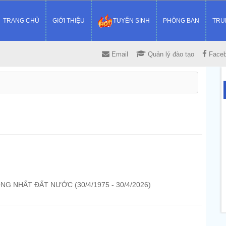
TRANG CHỦ
GIỚI THIỆU
TUYỂN SINH
PHÒNG BAN
TRU
Email
Quản lý đào tạo
Face
G NHẤT ĐẤT NƯỚC (30/4/1975 - 30/4/2026)