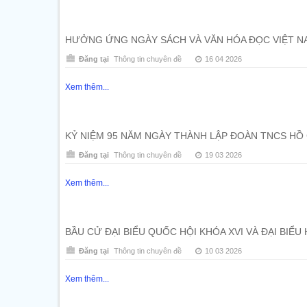
HƯỞNG ỨNG NGÀY SÁCH VÀ VĂN HÓA ĐỌC VIỆT NA
Đăng tại
Thông tin chuyên đề
16 04 2026
Xem thêm...
KỶ NIỆM 95 NĂM NGÀY THÀNH LẬP ĐOÀN TNCS HỒ CHÍ
Đăng tại
Thông tin chuyên đề
19 03 2026
Xem thêm...
BẦU CỬ ĐẠI BIỂU QUỐC HỘI KHÓA XVI VÀ ĐẠI BIỂU
Đăng tại
Thông tin chuyên đề
10 03 2026
Xem thêm...