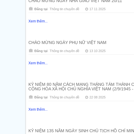
CHÀO MỪNG NGÀY NHÀ GIÁO VIỆT NAM 20/11
Đăng tại
Thông tin chuyên đề
17 11 2025
Xem thêm...
CHÀO MỪNG NGÀY PHỤ NỮ VIỆT NAM
Đăng tại
Thông tin chuyên đề
13 10 2025
Xem thêm...
KỶ NIỆM 80 NĂM CÁCH MẠNG THÁNG TÁM THÀNH CÔ
CỘNG HÒA XÃ HỘI CHỦ NGHĨA VIỆT NAM (2/9/1945 - 
Đăng tại
Thông tin chuyên đề
22 08 2025
Xem thêm...
KỶ NIỆM 135 NĂM NGÀY SINH CHỦ TỊCH HỒ CHÍ MINH 