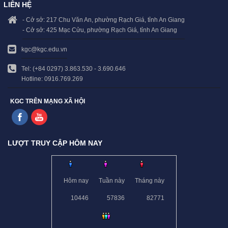
LIÊN HỆ
- Cở sở: 217 Chu Văn An, phường Rạch Giá, tỉnh An Giang
- Cở sở: 425 Mạc Cửu, phường Rạch Giá, tỉnh An Giang
kgc@kgc.edu.vn
Tel: (+84 0297) 3.863.530 - 3.690.646
Hotline: 0916.769.269
KGC TRÊN MẠNG XÃ HỘI
LƯỢT TRUY CẬP HÔM NAY
Hôm nay
Tuần này
Tháng này
10446
57836
82771