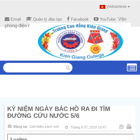
Vietnamese
Văn
Email
Quản lý đào tạo
Facebook
YouTube
phòng điện tử
KỶ NIỆM NGÀY BÁC HỒ RA ĐI TÌM
ĐƯỜNG CỨU NƯỚC 5/6
Đăng tại
Giới thiệu sách mới
Tháng 6 07, 2019 15:47