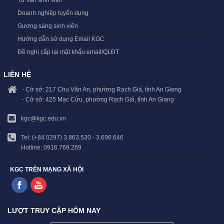
Doanh nghiệp tuyển dụng
Gương sáng sinh viên
Hướng dẫn sử dụng Email KGC
Đề nghị cấp lại mật khẩu email/QLĐT
LIÊN HỆ
- Cở sở: 217 Chu Văn An, phường Rạch Giá, tỉnh An Giang
- Cở sở: 425 Mạc Cửu, phường Rạch Giá, tỉnh An Giang
kgc@kgc.edu.vn
Tel: (+84 0297) 3.863.530 - 3.690.646
Hotline: 0916.769.269
KGC TRÊN MẠNG XÃ HỘI
LƯỢT TRUY CẬP HÔM NAY