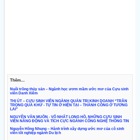
Thêm...
Nuôi trồng thủy sản – Ngành học ươm mầm ước mơ của Cựu sinh
viên Danh Xiêm
THỊ ÚT – CỰU SINH VIÊN NGÀNH QUẢN TRỊ KINH DOANH “TRÂN
TRỌNG QUÁ KHỨ - TỰ TIN Ở HIỆN TẠI – THÀNH CÔNG Ở TƯƠNG
LAI”
NGUYỄN VĂN MUÔN - VÕ NHẤT LONG HỒ, NHỮNG CỰU SINH
VIÊN NĂNG ĐỘNG VÀ TÍCH CỰC NGÀNH CÔNG NGHỆ THÔNG TIN
Nguyễn Hồng Nhung – Hành trình xây dựng ước mơ của cô sinh
viên tốt nghiệp ngành Du lịch