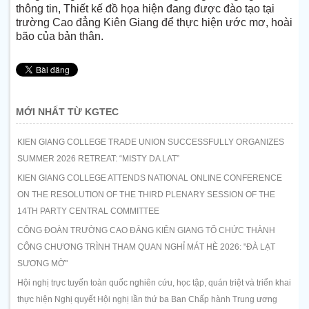
thông tin, Thiết kế đồ họa hiện đang được đào tạo tại
trường Cao đẳng Kiên Giang để thực hiện ước mơ, hoài
bão của bản thân.
MỚI NHẤT TỪ KGTEC
KIEN GIANG COLLEGE TRADE UNION SUCCESSFULLY ORGANIZES
SUMMER 2026 RETREAT: “MISTY DA LAT”
KIEN GIANG COLLEGE ATTENDS NATIONAL ONLINE CONFERENCE
ON THE RESOLUTION OF THE THIRD PLENARY SESSION OF THE
14TH PARTY CENTRAL COMMITTEE
CÔNG ĐOÀN TRƯỜNG CAO ĐẲNG KIÊN GIANG TỔ CHỨC THÀNH
CÔNG CHƯƠNG TRÌNH THAM QUAN NGHỈ MÁT HÈ 2026: "ĐÀ LẠT
SƯƠNG MỜ"
Hội nghị trực tuyến toàn quốc nghiên cứu, học tập, quán triệt và triển khai
thực hiện Nghị quyết Hội nghị lần thứ ba Ban Chấp hành Trung ương