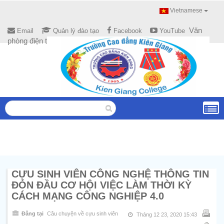
Vietnamese
Văn
Email
Quản lý đào tạo
Facebook
YouTube
phòng điện tử
CỰU SINH VIÊN CÔNG NGHỆ THÔNG TIN
ĐÓN ĐẦU CƠ HỘI VIỆC LÀM THỜI KỲ
CÁCH MẠNG CÔNG NGHIỆP 4.0
Đăng tại
Câu chuyện về cựu sinh viên
Tháng 12 23, 2020 15:43