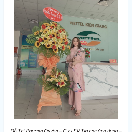
Đỗ Thị Phương Quyên – Cựu SV Tin học ứng dụng –