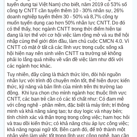
tuyển dụng tại Việt Nam) cho biết, năm 2019 có 53% số
công ty CNTT cần tuyển thêm 10 - 30% nhân sự, 26%
doanh nghiệp tuyển thêm 30 - 50% và 8,7% công ty
muốn tuyển dụng cao hơn 50% nhân lực CNTT. Do đó
có thể thấy, học ngành CNTT trong thời điểm hiện tại
đang là lợi thế với cơ hội việc làm rộng mở và xu thế hội
nhập cùng thế giới đón đầu, làm chủ cuộc CMCN 4.0. Vì
CNTT có mặt ở tất cả các lĩnh vực trong cuộc sống xã
hội hiện nay nên sinh viên CNTT ra trường sẽ không
phải lo lắng quá nhiều về vấn đề việc làm như đối với
các ngành học khác.
Tuy nhiên, đây cũng là thách thức lớn, đòi hỏi nguồn
nhân lực với trình độ chuyên môn tốt, thể hiện được kiến
thức, kỹ năng và bản lĩnh của mình trên thị trường lao
động. Khi lựa chọn cho mình ngành học thuộc lĩnh vực
CNTT, các bạn trẻ cần có các tố chất như:
C
ó đam mê
với công nghệ - phần mềm, đặc biệt là máy tính; trí thông
minh và khả năng sáng tạo; tư duy logic và nhạy bén;
tính chính xác và thận trọng trong công việc; ham học hỏi
và trau dồi kiến thức; có khả năng chịu áp lực công việc;
khả năng ngoại ngữ tốt. Bên cạnh đó, để trở thành một
nhân viên làm việc tốt trong lĩnh vực công nghệ, bạn cần