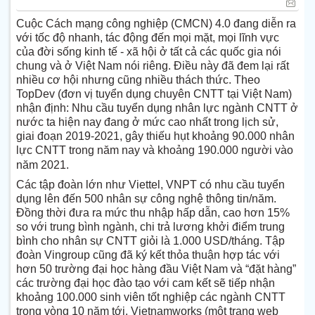
Cuộc Cách mạng công nghiệp (CMCN) 4.0 đang diễn ra
với tốc độ nhanh, tác động đến mọi mặt, mọi lĩnh vực
của đời sống kinh tế - xã hội ở tất cả các quốc gia nói
chung và ở Việt Nam nói riêng. Điều này đã đem lại rất
nhiều cơ hội nhưng cũng nhiều thách thức. Theo
TopDev (đơn vị tuyển dụng chuyên CNTT tại Việt Nam)
nhận định: Nhu cầu tuyển dụng nhân lực ngành CNTT ở
nước ta hiện nay đang ở mức cao nhất trong lịch sử,
giai đoạn 2019-2021, gây thiếu hụt khoảng 90.000 nhân
lực CNTT
trong năm nay và khoảng 190.000 người vào
năm 2021.
Các tập đoàn lớn như Viettel, VNPT có nhu cầu tuyển
dụng lên đến 500 nhân sự công nghệ thông tin/năm.
Đồng thời đưa ra mức thu nhập hấp dẫn, cao hơn 15%
so với trung bình ngành, chi trả lương khởi điểm trung
bình cho nhân sự CNTT giỏi là 1.000 USD/tháng. Tập
đoàn Vingroup cũng đã ký kết thỏa thuận hợp tác với
hơn 50 trường đại học hàng đầu Việt Nam và “đặt hàng”
các trường đại học đào tạo với cam kết sẽ tiếp nhận
khoảng 100.000 sinh viên tốt nghiệp các ngành CNTT
trong vòng 10 năm tới. Vietnamworks (một trang web