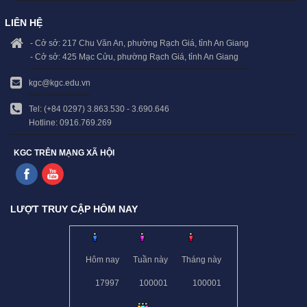
LIÊN HỆ
- Cở sở: 217 Chu Văn An, phường Rạch Giá, tỉnh An Giang
- Cở sở: 425 Mạc Cửu, phường Rạch Giá, tỉnh An Giang
kgc@kgc.edu.vn
Tel: (+84 0297) 3.863.530 - 3.690.646
Hotline: 0916.769.269
KGC TRÊN MẠNG XÃ HỘI
LƯỢT TRUY CẬP HÔM NAY
Hôm nay
Tuần này
Tháng này
17997
100001
100001