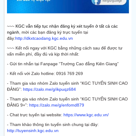
~~~
KGC vẫn tiếp tục nhận đăng ký xét tuyển ở tất cả các
ngành
, mời các bạn đăng ký trực tuyến tại
đây:
http://dkxtcaodang.kgc.edu.vn
~~~ Kết nối ngay với KGC bằng những cách sau để được tư
vấn miễn phí, đầy đủ và kịp thời nhất:
- Gửi tin nhắn tại Fanpage “Trường Cao đẳng Kiên Giang”
- Kết nối với Zalo hotline: 0916 769 269
- Tham gia vào nhóm Zalo tuyển sinh “KGC TUYỂN SINH CAO
ĐẲNG”:
https://zalo.me/g/ikpuqz684
- Tham gia vào nhóm Zalo tuyển sinh “KGC TUYỂN SINH CAO
ĐẲNG 9+”:
https://zalo.me/g/enfomd879
- Chat trực tuyến tại website:
https://www.kgc.edu.vn/
- Tham khảo thông tin tuyển sinh chung tại đây:
http://tuyensinh.kgc.edu.vn