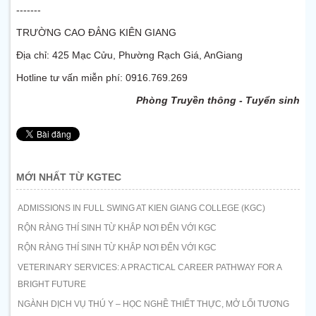
-------
TRƯỜNG CAO ĐẲNG KIÊN GIANG
Địa chỉ: 425 Mạc Cửu, Phường Rạch Giá, AnGiang
Hotline tư vấn miễn phí: 0916.769.269
Phòng Truyền thông - Tuyển sinh
MỚI NHẤT TỪ KGTEC
ADMISSIONS IN FULL SWING AT KIEN GIANG COLLEGE (KGC)
RỘN RÀNG THÍ SINH TỪ KHẮP NƠI ĐẾN VỚI KGC
RỘN RÀNG THÍ SINH TỪ KHẮP NƠI ĐẾN VỚI KGC
VETERINARY SERVICES: A PRACTICAL CAREER PATHWAY FOR A
BRIGHT FUTURE
NGÀNH DỊCH VỤ THÚ Y – HỌC NGHỀ THIẾT THỰC, MỞ LỐI TƯƠNG