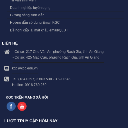
Tư vấn sinh viên
Doanh nghiệp tuyển dụng
Gương sáng sinh viên
Hướng dẫn sử dụng Email KGC
Đề nghị cấp lại mật khẩu email/QLĐT
LIÊN HỆ
- Cở sở: 217 Chu Văn An, phường Rạch Giá, tỉnh An Giang
- Cở sở: 425 Mạc Cửu, phường Rạch Giá, tỉnh An Giang
kgc@kgc.edu.vn
Tel: (+84 0297) 3.863.530 - 3.690.646
Hotline: 0916.769.269
KGC TRÊN MẠNG XÃ HỘI
LƯỢT TRUY CẬP HÔM NAY