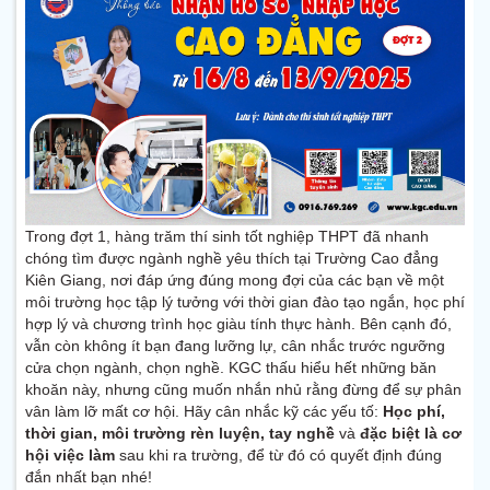
Trong đợt 1, hàng trăm thí sinh tốt nghiệp THPT đã nhanh
chóng tìm được ngành nghề yêu thích tại Trường Cao đẳng
Kiên Giang, nơi đáp ứng đúng mong đợi của các bạn về một
môi trường học tập lý tưởng với thời gian đào tạo ngắn, học phí
hợp lý và chương trình học giàu tính thực hành. Bên cạnh đó,
vẫn còn không ít bạn đang lưỡng lự, cân nhắc trước ngưỡng
cửa chọn ngành, chọn nghề. KGC thấu hiểu hết những băn
khoăn này, nhưng cũng muốn nhắn nhủ rằng đừng để sự phân
vân làm lỡ mất cơ hội. Hãy cân nhắc kỹ các yếu tố:
H
ọc phí,
thời gian, môi trường rèn luyện
, tay nghề
và
đặc biệt là cơ
hội việc làm
sau khi ra trường, để từ đó có quyết định đúng
đắn nhất bạn nhé!