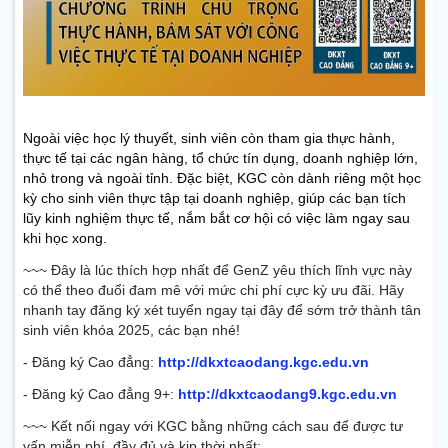
Ngoài việc học lý thuyết, sinh viên còn tham gia thực hành,
thực tế tại các ngân hàng, tổ chức tín dụng, doanh nghiệp lớn,
nhỏ trong và ngoài tỉnh. Đặc biệt, KGC còn dành riêng một học
kỳ cho sinh viên thực tập tại doanh nghiệp, giúp các bạn tích
lũy kinh nghiệm thực tế, nắm bắt cơ hội có việc làm ngay sau
khi học xong.
~~~ Đây là lúc thích hợp nhất để GenZ yêu thích lĩnh vực này
có thể theo đuổi đam mê với mức chi phí cực kỳ ưu đãi. Hãy
nhanh tay đăng ký xét tuyển ngay tại đây để sớm trở thành tân
sinh viên khóa 2025, các bạn nhé!
- Đăng ký Cao đẳng:
http://dkxtcaodang.kgc.edu.vn
- Đăng ký Cao đẳng 9+:
http://dkxtcaodang9.kgc.edu.vn
~~~ Kết nối ngay với KGC bằng những cách sau để được tư
vấn miễn phí, đầy đủ và kịp thời nhất: