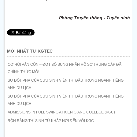
Phòng Truyền thông - Tuyển sinh
MỚI NHẤT TỪ KGTEC
CƠ HỘI VẪN CÒN – ĐỢT BỔ SUNG NHẬN HỒ SƠ TRUNG CẤP ĐÃ
CHÍNH THỨC MỞ!
SỰ ĐỘT PHÁ CỦA CỰU SINH VIÊN THỊ ĐẬU TRONG NGÀNH TIẾNG
ANH DU LỊCH
SỰ ĐỘT PHÁ CỦA CỰU SINH VIÊN THỊ ĐẬU TRONG NGÀNH TIẾNG
ANH DU LỊCH
ADMISSIONS IN FULL SWING AT KIEN GIANG COLLEGE (KGC)
RỘN RÀNG THÍ SINH TỪ KHẮP NƠI ĐẾN VỚI KGC