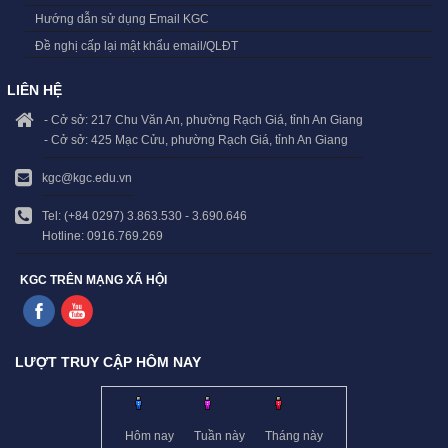
Hướng dẫn sử dụng Email KGC
Đề nghị cấp lại mật khẩu email/QLĐT
LIÊN HỆ
- Cở sở: 217 Chu Văn An, phường Rạch Giá, tỉnh An Giang
- Cở sở: 425 Mạc Cửu, phường Rạch Giá, tỉnh An Giang
kgc@kgc.edu.vn
Tel: (+84 0297) 3.863.530 - 3.690.646
Hotline: 0916.769.269
KGC TRÊN MẠNG XÃ HỘI
LƯỢT TRUY CẬP HÔM NAY
Hôm nay
Tuần này
Tháng này