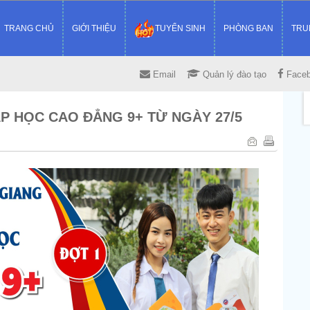
TRANG CHỦ
GIỚI THIỆU
TUYỂN SINH
PHÒNG BAN
TRU
Email
Quản lý đào tạo
Face
 HỌC CAO ĐẲNG 9+ TỪ NGÀY 27/5