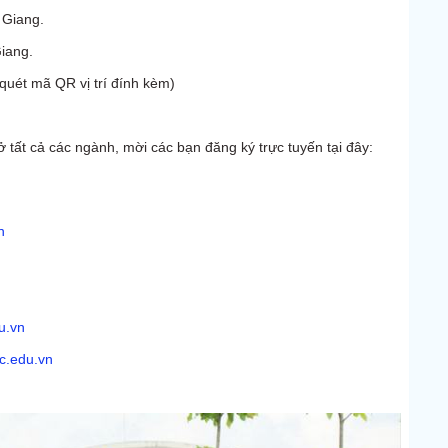
 Giang.
iang.
uét mã QR vị trí đính kèm)
 tất cả các ngành, mời các bạn đăng ký trực tuyến tại đây:
n
u.vn
gc.edu.vn