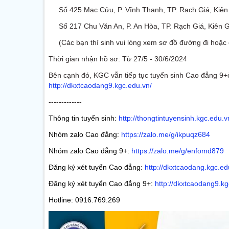
Số 425 Mạc Cửu, P. Vĩnh Thanh, TP. Rạch Giá, Kiên
Số 217 Chu Văn An, P. An Hòa, TP. Rạch Giá, Kiên G
(Các bạn thí sinh vui lòng xem sơ đồ đường đi hoặc q
Thời gian nhận hồ sơ: Từ 27/5 - 30/6/2024
Bên cạnh đó, KGC vẫn tiếp tục tuyển sinh Cao đẳng 9+ở
http://dkxtcaodang9.kgc.edu.vn/
-------------
Thông tin tuyển sinh:
http://thongtintuyensinh.kgc.edu.v
Nhóm zalo Cao đẳng:
https://zalo.me/g/ikpuqz684
Nhóm zalo Cao đẳng 9+:
https://zalo.me/g/enfomd879
Đăng ký xét tuyển Cao đẳng:
http://dkxtcaodang.kgc.ed
Đăng ký xét tuyển Cao đẳng 9+:
http://dkxtcaodang9.k
Hotline: 0916.769.269