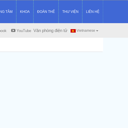
NG TÂM
KHOA
ĐOÀN THỂ
THƯ VIỆN
LIÊN HỆ
Văn phòng điện tử
book
YouTube
Vietnamese