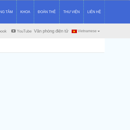
NG TÂM
KHOA
ĐOÀN THỂ
THƯ VIỆN
LIÊN HỆ
Văn phòng điện tử
book
YouTube
Vietnamese