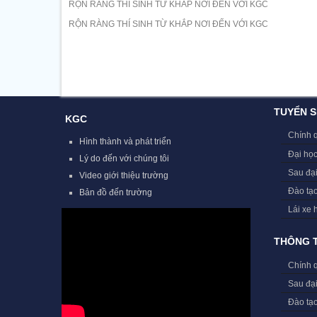
RỘN RÀNG THÍ SINH TỪ KHẮP NƠI ĐẾN VỚI KGC
RỘN RÀNG THÍ SINH TỪ KHẮP NƠI ĐẾN VỚI KGC
TUYỂN S
KGC
Chính 
Hình thành và phát triển
Đại học
Lý do đến với chúng tôi
Sau đạ
Video giới thiệu trường
Đào tạ
Bản đồ đến trường
Lái xe 
THÔNG T
Chính 
Sau đạ
Đào tạ