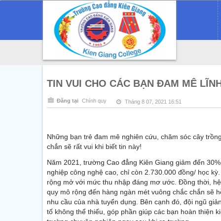
TIN VUI CHO CÁC BẠN ĐAM MÊ LĨN
Đăng tại
Chính quy
Tháng 8 07, 2021 16:51
Những bạn trẻ đam mê nghiên cứu, chăm sóc cây trồng,
chắn sẽ rất vui khi biết tin này!
Năm 2021, trường Cao đẳng Kiên Giang giảm đến 30% h
nghiệp công nghệ cao, chỉ còn 2.730.000 đồng/ học kỳ.
rộng mở với mức thu nhập đáng mơ ước. Đồng thời, hệ 
quy mô rộng đến hàng ngàn mét vuông chắc chắn sẽ hỗ 
nhu cầu của nhà tuyển dụng. Bên cạnh đó, đội ngũ giả
tố không thể thiếu, góp phần giúp các bạn hoàn thiện kiế