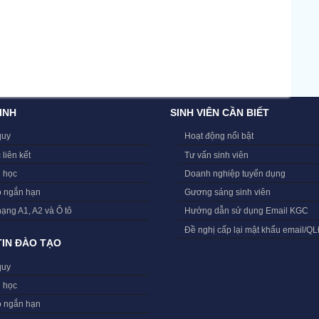
INH
SINH VIÊN CẦN BIẾT
quy
Hoạt động nổi bật
 liên kết
Tư vấn sinh viên
i học
Doanh nghiệp tuyển dụng
o ngắn hạn
Gương sáng sinh viên
hạng A1, A2 và Ô tô
Hướng dẫn sử dụng Email KGC
Đề nghị cấp lại mật khẩu email/Q
IN ĐÀO TẠO
quy
i học
o ngắn hạn