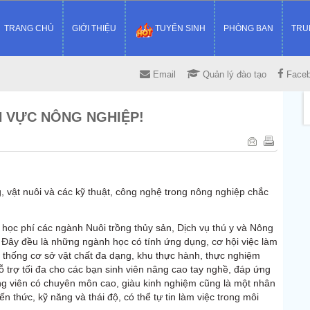
TRANG CHỦ
GIỚI THIỆU
TUYỂN SINH
PHÒNG BAN
TRU
Email
Quản lý đào tạo
Face
H VỰC NÔNG NGHIỆP!
 vật nuôi và các kỹ thuật, công nghệ trong nông nghiệp chắc
ọc phí các ngành Nuôi trồng thủy sản, Dịch vụ thú y và Nông
 Đây đều là những ngành học có tính ứng dụng, cơ hội việc làm
thống cơ sở vật chất đa dạng, khu thực hành, thực nghiệm
trợ tối đa cho các bạn sinh viên nâng cao tay nghề, đáp ứng
ng viên có chuyên môn cao, giàu kinh nghiệm cũng là một nhân
n thức, kỹ năng và thái độ, có thể tự tin làm việc trong môi