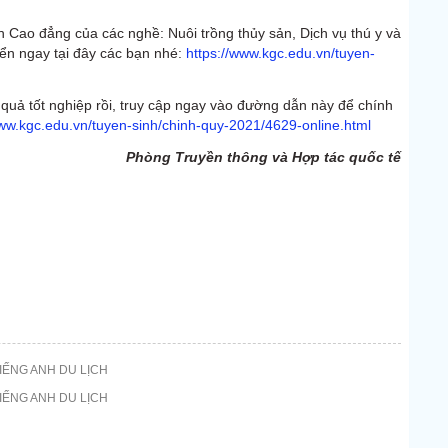
h Cao đẳng của các nghề: Nuôi trồng thủy sản, Dịch vụ thú y và
ển ngay tại đây các bạn nhé:
https://www.kgc.edu.vn/tuyen-
t quả tốt nghiệp rồi, truy cập ngay vào đường dẫn này để chính
www.kgc.edu.vn/tuyen-sinh/chinh-quy-2021/4629-online.html
Phòng Truyền thông và Hợp tác quốc tế
IẾNG ANH DU LỊCH
IẾNG ANH DU LỊCH