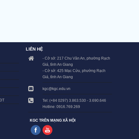
LIÊN HỆ
- Cở sở: 217 Chu Văn An, phường Rạch
Giá, tỉnh An Giang
- Cở sở: 425 Mạc Cửu, phường Rạch
Giá, tỉnh An Giang
kgc@kgc.edu.vn
LĐT
Tel: (+84 0297) 3.863.530 - 3.690.646
Hotline: 0916.769.269
KGC TRÊN MẠNG XÃ HỘI