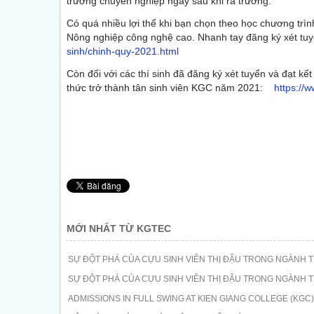
trường chuyên nghiệp ngay sau khi ra trường.
Có quá nhiều lợi thế khi bạn chọn theo học chương trìn
Nông nghiệp công nghệ cao. Nhanh tay đăng ký xét tuy
sinh/chinh-quy-2021.html
Còn đối với các thí sinh đã đăng ký xét tuyển và đạt kế
thức trở thành tân sinh viên KGC năm 2021:
https://
MỚI NHẤT TỪ KGTEC
SỰ ĐỘT PHÁ CỦA CỰU SINH VIÊN THỊ ĐẬU TRONG NGÀNH T
SỰ ĐỘT PHÁ CỦA CỰU SINH VIÊN THỊ ĐẬU TRONG NGÀNH T
ADMISSIONS IN FULL SWING AT KIEN GIANG COLLEGE (KGC)