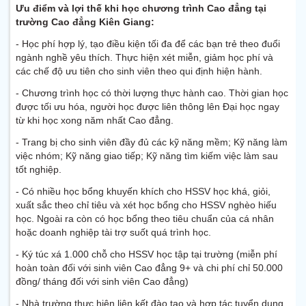
Ưu điểm và lợi thế
khi
học chương trình Cao đẳng tại
t
rường
C
ao đẳng Kiên Giang:
- Học phí hợp lý, tạo điều kiện tối đa để các bạn trẻ theo đuổi
ngành nghề yêu thích. Thực hiện xét miễn, giảm học phí và
các chế độ ưu tiên cho sinh viên theo qui định hiện hành.
- Chương trình học có thời lượng thực hành cao. Thời gian học
được tối ưu hóa, người học được liên thông lên Đại học ngay
từ khi học xong năm nhất Cao đẳng.
- Trang bị cho sinh viên đầy đủ các kỹ năng mềm; Kỹ năng làm
việc nhóm; Kỹ năng giao tiếp; Kỹ năng tìm kiếm việc làm sau
tốt nghiệp.
- Có nhiều học bổng khuyến khích cho HSSV học khá, giỏi,
xuất sắc theo chỉ tiêu và xét học bổng cho HSSV nghèo hiếu
học. Ngoài ra còn có học bổng theo tiêu chuẩn của cá nhân
hoặc doanh nghiệp tài trợ suốt quá trình học.
- Ký túc xá 1.000 chỗ cho HSSV học tập tại trường (miễn phí
hoàn toàn đối với sinh viên Cao đẳng 9+ và chi phí chỉ 50.000
đồng/ tháng đối với sinh viên Cao đẳng)
- Nhà trường thực hiện liên kết đào tạo và hợp tác tuyển dụng