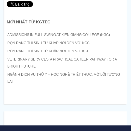
MỚI NHẤT TỪ KGTEC
ADMISSIONS IN FULL SWING AT KIEN GIANG COLLEGE (KGC)
RỘN RÀNG THÍ SINH TỪ KHẮP NƠI ĐẾN VỚI KGC
RỘN RÀNG THÍ SINH TỪ KHẮP NƠI ĐẾN VỚI KGC
VETERINARY SERVICES: A PRACTICAL CAREER PATHWAY FOR A
BRIGHT FUTURE
NGÀNH DỊCH VỤ THÚ Y – HỌC NGHỀ THIẾT THỰC, MỞ LỐI TƯƠNG
LAI