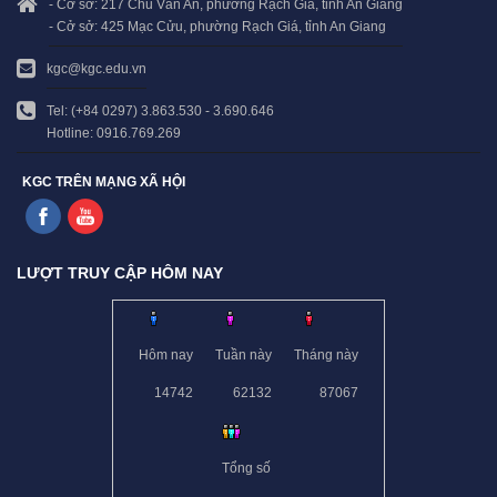
- Cở sở: 217 Chu Văn An, phường Rạch Giá, tỉnh An Giang
- Cở sở: 425 Mạc Cửu, phường Rạch Giá, tỉnh An Giang
kgc@kgc.edu.vn
Tel: (+84 0297) 3.863.530 - 3.690.646
Hotline: 0916.769.269
KGC TRÊN MẠNG XÃ HỘI
LƯỢT TRUY CẬP HÔM NAY
Hôm nay
Tuần này
Tháng này
14742
62132
87067
Tổng số