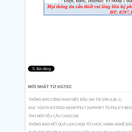
MỚI NHẤT TỪ KGTEC
THÔNG BÁO CÔNG KHAI VIỆC ĐẤU GIÁ TÀI SẢN (Lần 1)
KGC YOUTH EXTEND HEARTFELT SUPPORT TO POLICY-BENE
THƯ MỜI YÊU CẦU CHÀO GIÁ
THÔNG BÁO KẾT QUẢ LỰA CHỌN TỔ CHỨC HÀNH NGHỀ ĐẤU 