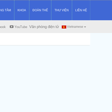
NG TÂM
KHOA
ĐOÀN THỂ
THƯ VIỆN
LIÊN HỆ
Văn phòng điện tử
book
YouTube
Vietnamese