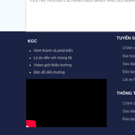
TUỔI TRẺ TRƯỜNG CAO ĐẲNG KIÊN GIANG TRAO GỬI NGHĨA 
TUYỂN S
KGC
Chính 
Hình thành và phát triển
Đại học
Lý do đến với chúng tôi
Sau đạ
Video giới thiệu trường
Đào tạ
Bản đồ đến trường
Lái xe 
THÔNG T
Chính 
Sau đạ
Đào tạ