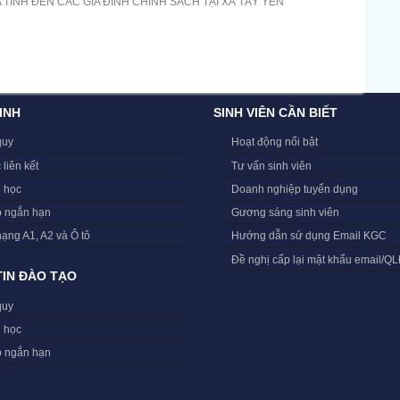
TÌNH ĐẾN CÁC GIA ĐÌNH CHÍNH SÁCH TẠI XÃ TÂY YÊN
INH
SINH VIÊN CẦN BIẾT
quy
Hoạt động nổi bật
 liên kết
Tư vấn sinh viên
i học
Doanh nghiệp tuyển dụng
o ngắn hạn
Gương sáng sinh viên
hạng A1, A2 và Ô tô
Hướng dẫn sử dụng Email KGC
Đề nghị cấp lại mật khẩu email/Q
IN ĐÀO TẠO
quy
i học
o ngắn hạn