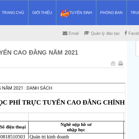
TRANG CHỦ
GIỚI THIỆU
TUYỂN SINH
PHÒNG BAN
TRU
Email
Quản lý đào tạo
Face
YẾN CAO ĐẲNG NĂM 2021