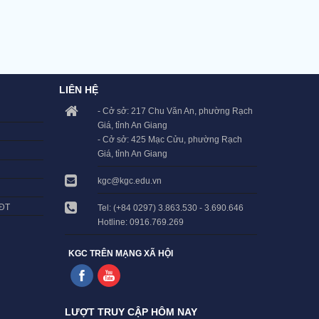
LIÊN HỆ
- Cở sở: 217 Chu Văn An, phường Rạch
Giá, tỉnh An Giang
- Cở sở: 425 Mạc Cửu, phường Rạch
Giá, tỉnh An Giang
kgc@kgc.edu.vn
LĐT
Tel: (+84 0297) 3.863.530 - 3.690.646
Hotline: 0916.769.269
KGC TRÊN MẠNG XÃ HỘI
LƯỢT TRUY CẬP HÔM NAY