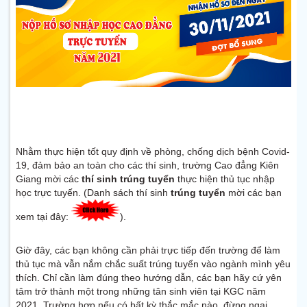
THỜI GIAN NHẬP HỌC CAO ĐẲNG: 04/10/2021
(Hình thức
học trực tuyến)
Nhằm thực hiện tốt quy định về phòng, chống dịch bệnh Covid-
19, đảm bảo an toàn cho các thí sinh,
trường Cao đẳng Kiên
Giang mời các
thí sinh
trúng tuyển
thực hiện thủ tục nhập
học trực tuyến. (Danh sách thí sinh
trúng tuyển
mời các bạn
xem tại đây:
)
.
Giờ đây, các bạn không cần phải trực tiếp đến trường để làm
thủ tục mà vẫn nắm chắc suất trúng tuyển vào ngành mình yêu
thích. Chỉ cần làm đúng theo hướng dẫn, các bạn hãy cứ yên
tâm trở thành một trong những tân sinh viên tại KGC năm
2021. Trường hợp nếu có bất kỳ thắc mắc nào, đừng ngại