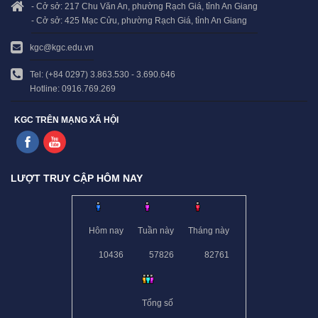
- Cở sở: 217 Chu Văn An, phường Rạch Giá, tỉnh An Giang
- Cở sở: 425 Mạc Cửu, phường Rạch Giá, tỉnh An Giang
kgc@kgc.edu.vn
Tel: (+84 0297) 3.863.530 - 3.690.646
Hotline: 0916.769.269
KGC TRÊN MẠNG XÃ HỘI
LƯỢT TRUY CẬP HÔM NAY
Hôm nay
Tuần này
Tháng này
10436
57826
82761
Tổng số