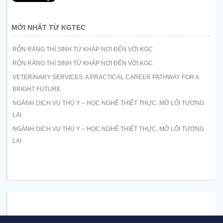
MỚI NHẤT TỪ KGTEC
RỘN RÀNG THÍ SINH TỪ KHẮP NƠI ĐẾN VỚI KGC
RỘN RÀNG THÍ SINH TỪ KHẮP NƠI ĐẾN VỚI KGC
VETERINARY SERVICES: A PRACTICAL CAREER PATHWAY FOR A
BRIGHT FUTURE
NGÀNH DỊCH VỤ THÚ Y – HỌC NGHỀ THIẾT THỰC, MỞ LỐI TƯƠNG
LAI
NGÀNH DỊCH VỤ THÚ Y – HỌC NGHỀ THIẾT THỰC, MỞ LỐI TƯƠNG
LAI