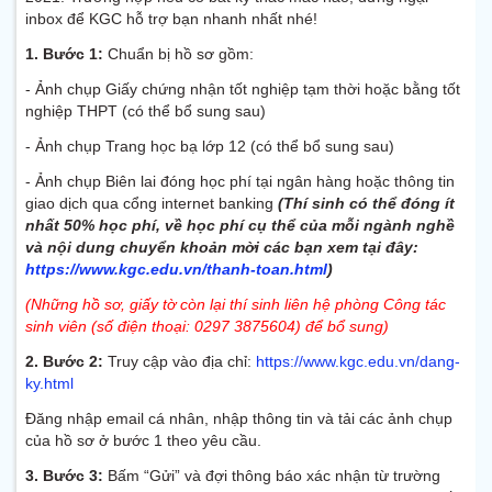
inbox để KGC hỗ trợ bạn nhanh nhất nhé!
1. Bước 1:
Chuẩn bị hồ sơ gồm:
- Ảnh chụp Giấy chứng nhận tốt nghiệp tạm thời hoặc bằng tốt
nghiệp THPT (có thể bổ sung sau)
- Ảnh chụp Trang học bạ lớp 12 (có thể bổ sung sau)
- Ảnh chụp Biên lai đóng học phí tại ngân hàng hoặc thông tin
giao dịch qua cổng internet banking
(Thí sinh có thể đóng ít
nhất 50% học phí, về học phí cụ thể của mỗi ngành nghề
và nội dung chuyển khoản mời các bạn xem tại đây:
https://www.kgc.edu.vn/thanh-toan.html
)
(Những hồ sơ, giấy tờ còn lại thí sinh liên hệ phòng Công tác
sinh viên (số điện thoại: 0297 3875604) để bổ sung)
2. Bước 2:
Truy cập vào địa chỉ:
https://www.kgc.edu.vn/dang-
ky.html
Đăng nhập email cá nhân, nhập thông tin và tải các ảnh chụp
của hồ sơ ở bước 1 theo yêu cầu.
3. Bước 3:
Bấm “Gửi” và đợi thông báo xác nhận từ trường