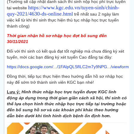
(Trường sẽ cập nhật danh sách thí sinh nộp học phí trực tuyến
https://www.kgc.edu.vn/tuyen-sinh/chinh-
tại website
quy-2021/4630-ds-online.html
trễ nhất sau 2 ngày làm
việc kể từ khi thí sinh thực hiện thủ tục nhập học trực tuyến
thành công)
Thời gian nhận hồ sơ nhập học đợt bổ sung đến
30/11/2021
Đối với thí sinh có kết quả đạt tốt nghiệp mà chưa đăng ký xét
tuyển, mời các bạn đăng ký xét tuyển Cao đẳng tại đây:
https://docs.google.com/.../1FAIpQLSfILC2m7y9NPG.../viewform
Đồng thời, tiếp tục thực hiện theo hướng dẫn hồ sơ nhập học
này để sớm trở thành sinh viên KGC bạn nhé!
Lưu ý:
Hình thức nhập học trực tuyến được KGC linh
động áp dụng trong thời gian giãn cách xã hội, thí sinh có
thể lựa chọn hình thức nhập học trực tiếp tại trường hoặc
đến bổ sung hồ sơ và các khoản phí khác theo hướng
dẫn bên dưới khi tình hình dịch bệnh ổn định hơn.