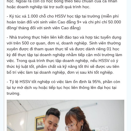
học. Ngoài ra còn có học bổng theo tiêu chuẩn của cá nhân
hoặc doanh nghiệp tài trợ suốt quá trình học.
- Ký túc xá 1.000 chỗ cho HSSV học tập tại trường (miễn phí
hoàn toàn đối với sinh viên Cao đẳng 9+ và chi phí chỉ 50.000
đồng/ tháng đối với sinh viên Cao đẳng)
- Nhà trường thực hiện liên kết đào tạo và hợp tác tuyển dụng
với trên 500 cơ quan, đơn vị, doanh nghiệp. Sinh viên thường
xuyên được đi tham quan thực tế và được dành riêng 01 học
kỳ để thực tập tại doanh nghiệp nhằm tiếp cận môi trường làm
việc. Trong quá trình thực tập doanh nghiệp, nếu HSSV có ý
thức kỷ luật tốt, phẩm chất và kỹ năng tốt thì sẽ được ưu tiên
bố trí việc làm tại doanh nghiệp, đơn vị sau khi tốt nghiệp.
- Tỷ lệ HSSV tốt nghiệp có việc làm ổn định là 95%, phần còn
lại tự mở dịch vụ hoặc tiếp tục học liên thông lên đại học tại
trường.