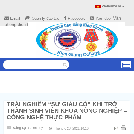
Vietnamese
Văn
Email
Quản lý đào tạo
Facebook
YouTube
phòng điện tử
TRẢI NGHIỆM “SỰ GIÀU CÓ” KHI TRỞ
THÀNH SINH VIÊN KHOA NÔNG NGHIỆP –
CÔNG NGHỆ THỰC PHẨM
Đăng tại
Chính quy
Tháng 6 28, 2021 10:16