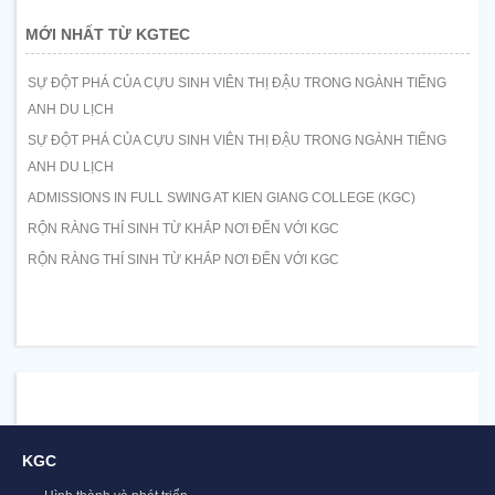
MỚI NHẤT TỪ KGTEC
SỰ ĐỘT PHÁ CỦA CỰU SINH VIÊN THỊ ĐẬU TRONG NGÀNH TIẾNG
ANH DU LỊCH
SỰ ĐỘT PHÁ CỦA CỰU SINH VIÊN THỊ ĐẬU TRONG NGÀNH TIẾNG
ANH DU LỊCH
ADMISSIONS IN FULL SWING AT KIEN GIANG COLLEGE (KGC)
RỘN RÀNG THÍ SINH TỪ KHẮP NƠI ĐẾN VỚI KGC
RỘN RÀNG THÍ SINH TỪ KHẮP NƠI ĐẾN VỚI KGC
KGC