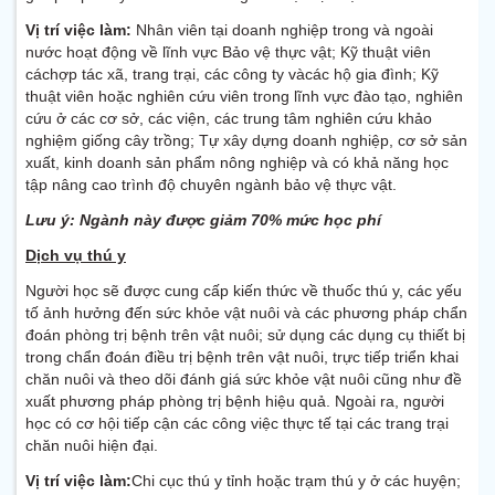
Vị trí việc làm:
Nhân viên tại doanh nghiệp trong và ngoài
nước hoạt động về lĩnh vực Bảo vệ thực vật; Kỹ thuật viên
cáchợp tác xã, trang trại, các công ty vàcác hộ gia đình; Kỹ
thuật viên hoặc nghiên cứu viên trong lĩnh vực đào tạo, nghiên
cứu ở các cơ sở, các viện, các trung tâm nghiên cứu khảo
nghiệm giống cây trồng; Tự xây dựng doanh nghiệp, cơ sở sản
xuất, kinh doanh sản phẩm nông nghiệp và có khả năng học
tập nâng cao trình độ chuyên ngành bảo vệ thực vật.
Lưu ý: Ngành này được giảm 70% mức học phí
Dịch vụ thú y
Người học sẽ được cung cấp kiến thức về thuốc thú y, các yếu
tố ảnh hưởng đến sức khỏe vật nuôi và các phương pháp chẩn
đoán phòng trị bệnh trên vật nuôi; sử dụng các dụng cụ thiết bị
trong chẩn đoán điều trị bệnh trên vật nuôi, trực tiếp triển khai
chăn nuôi và theo dõi đánh giá sức khỏe vật nuôi cũng như đề
xuất phương pháp phòng trị bệnh hiệu quả. Ngoài ra, người
học có cơ hội tiếp cận các công việc thực tế tại các trang trại
chăn nuôi hiện đại.
Vị trí việc làm:
Chi cục thú y tỉnh hoặc trạm thú y ở các huyện;