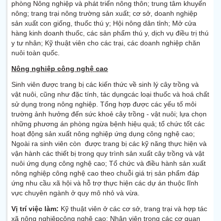
phòng Nông nghiệp và phát triển nông thôn; trung tâm khuyến
nông; trang trại nông trường sản xuất; cơ sở, doanh nghiệp
sản xuất con giống, thuốc thú y; Hội nông dân tỉnh; Mở cửa
hàng kinh doanh thuốc, các sản phẩm thú y, dịch vụ điều trị thú
y tư nhân; Kỹ thuật viên cho các trại, các doanh nghiệp chăn
nuôi toàn quốc.
Nông nghiệp công nghệ cao
Sinh viên được trang bị các kiến thức về sinh lý cây trồng và
vật nuôi, cũng như đặc tính, tác dụngcác loại thuốc và hoá chất
sử dụng trong nông nghiệp. Tổng hợp được các yếu tố môi
trường ảnh hưởng đến sức khoẻ cây trồng - vật nuôi; lựa chọn
những phương án phòng ngừa bệnh hiệu quả; tổ chức tốt các
hoạt động sản xuất nông nghiệp ứng dụng công nghệ cao;
Ngoài ra sinh viên còn được trang bị các kỹ năng thực hiện và
vận hành các thiết bị trong quy trình sản xuất cây trồng và vật
nuôi ứng dụng công nghệ cao; Tổ chức và điều hành sản xuất
nông nghiệp công nghệ cao theo chuỗi giá trị sản phẩm đáp
ứng nhu cầu xã hội và hỗ trợ thực hiện các dự án thuộc lĩnh
vực chuyên ngành ở quy mô nhỏ và vừa.
Vị trí việc làm:
Kỹ thuật viên ở các cơ sở, trang trại và hợp tác
xã nông nghiệpcông nghệ cao; Nhân viên trong các cơ quan