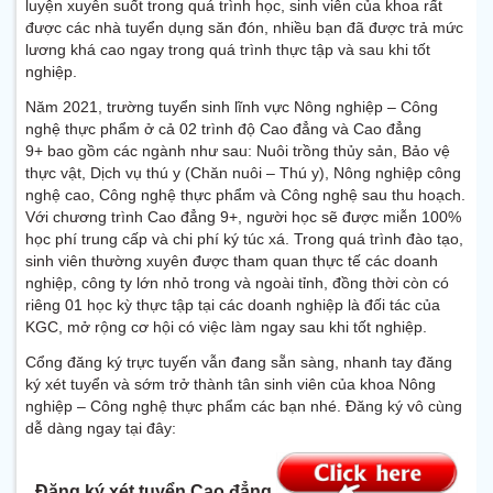
luyện xuyên suốt trong quá trình học, sinh viên của khoa rất
được các nhà tuyển dụng săn đón, nhiều bạn đã được trả mức
lương khá cao ngay trong quá trình thực tập và sau khi tốt
nghiệp.
Năm 2021, trường tuyển sinh lĩnh vực Nông nghiệp – Công
nghệ thực phẩm ở cả 02 trình độ Cao đẳng và Cao đẳng
9+ bao gồm các ngành như sau: Nuôi t
rồng thủy sản, Bảo vệ
thực vật, Dịch vụ thú y (Chăn nuôi – Thú y), Nông nghiệp công
nghệ cao, Công nghệ thực phẩm và Công nghệ sau thu hoạch.
Với chương trình Cao đẳng 9+, người học sẽ được miễn 100%
học phí trung cấp và chi phí ký túc xá. Trong quá trình đào tạo,
sinh viên thường xuyên được tham quan thực tế các doanh
nghiệp, công ty lớn nhỏ trong và ngoài tỉnh, đồng thời còn có
riêng 01 học kỳ thực tập tại các doanh nghiệp là đối tác của
KGC, mở rộng cơ hội có việc làm ngay sau khi tốt nghiệp.
Cổng đăng ký trực tuyến vẫn đang sẵn sàng, nhanh tay đăng
ký xét tuyển và sớm trở thành tân sinh viên của khoa Nông
nghiệp – Công nghệ thực phẩm các bạn nhé. Đăng ký vô cùng
dễ dàng ngay tại đây:
Đăng ký xét tuyển Cao đẳng