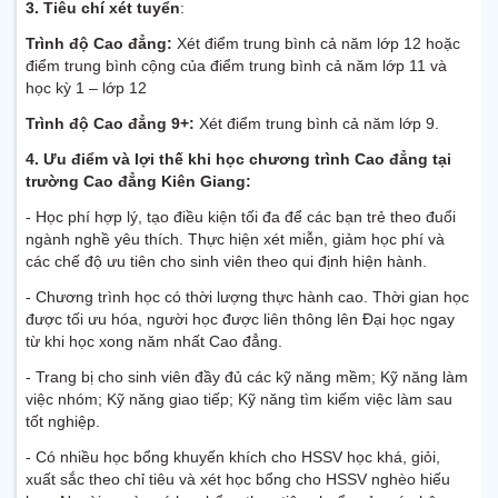
3.
Tiêu chí xét tuyển
:
Trình độ Cao đẳng:
Xét điểm trung bình cả năm lớp 12 hoặc
điểm trung bình cộng của điểm trung bình cả năm lớp 11 và
học kỳ 1 – lớp 12
Trình độ Cao đẳng 9+:
Xét điểm trung bình cả năm lớp 9.
4.
Ưu điểm và lợi thế
khi
học chương trình Cao đẳng tại
t
rường
C
ao đẳng Kiên Giang:
- Học phí hợp lý, tạo điều kiện tối đa để các bạn trẻ theo đuổi
ngành nghề yêu thích. Thực hiện xét miễn, giảm học phí và
các chế độ ưu tiên cho sinh viên theo qui định hiện hành.
- Chương trình học có thời lượng thực hành cao. Thời gian học
được tối ưu hóa, người học được liên thông lên Đại học ngay
từ khi học xong năm nhất Cao đẳng.
- Trang bị cho sinh viên đầy đủ các kỹ năng mềm; Kỹ năng làm
việc nhóm; Kỹ năng giao tiếp; Kỹ năng tìm kiếm việc làm sau
tốt nghiệp.
- Có nhiều học bổng khuyến khích cho HSSV học khá, giỏi,
xuất sắc theo chỉ tiêu và xét học bổng cho HSSV nghèo hiếu