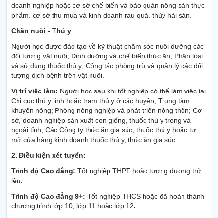
doanh nghiệp hoặc cơ sở chế biến và bảo quản nông sản thực
phẩm, cơ sở thu mua và kinh doanh rau quả, thủy hải sản.
Chăn nuôi - Thú y
Người học được đào tạo về kỹ thuật chăm sóc nuôi dưỡng các
đối tượng vật nuôi; Dinh dưỡng và chế biến thức ăn; Phân loại
và sử dụng thuốc thú y; Công tác phòng trừ và quản lý các đối
tượng dịch bệnh trên vật nuôi.
Vị trí việc làm:
Người học sau khi tốt nghiệp có thể làm việc tại
Chi cục thú y tỉnh hoặc trạm thú y ở các huyện; Trung tâm
khuyến nông; Phòng nông nghiệp và phát triển nông thôn; Cơ
sở, doanh nghiệp sản xuất con giống, thuốc thú y trong và
ngoài tỉnh; Các Công ty thức ăn gia súc, thuốc thú y hoặc tự
mở cửa hàng kinh doanh thuốc thú y, thức ăn gia súc.
2.
Điều kiện xét tuyển:
Trình độ Cao đẳng:
Tốt nghiệp THPT hoặc tương đương trở
lên
.
Trình độ Cao đẳng 9+:
Tốt nghiệp THCS hoặc đã hoàn thành
chương trình lớp 10, lớp 11 hoặc lớp 12
.