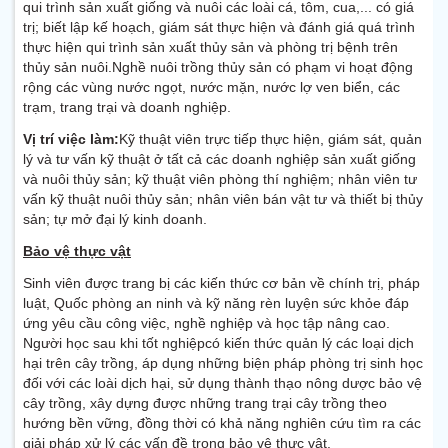
qui trình sản xuất giống và nuôi các loài cá, tôm, cua,... có giá
trị; biết lập kế hoạch, giám sát thực hiện và đánh giá quá trình
thực hiện qui trình sản xuất thủy sản và phòng trị bệnh trên
thủy sản nuôi.Nghề nuôi trồng thủy sản có phạm vi hoạt động
rộng các vùng nước ngọt, nước mặn, nước lợ ven biển, các
trạm, trang trại và doanh nghiệp.
Vị trí việc làm:
Kỹ thuật viên trực tiếp thực hiện, giám sát, quản
lý và tư vấn kỹ thuật ở tất cả các doanh nghiệp sản xuất giống
và nuôi thủy sản; kỹ thuật viên phòng thí nghiệm; nhân viên tư
vấn kỹ thuật nuôi thủy sản; nhân viên bán vật tư và thiết bị thủy
sản; tự mở đại lý kinh doanh.
Bảo vệ thực vật
Sinh viên được trang bị các kiến thức cơ bản về chính trị, pháp
luật, Quốc phòng an ninh và kỹ năng rèn luyện sức khỏe đáp
ứng yêu cầu công việc, nghề nghiệp và học tập nâng cao.
Người học sau khi tốt nghiệpcó kiến thức quản lý các loại dịch
hại trên cây trồng, áp dụng những biện pháp phòng trị sinh học
đối với các loài dịch hại, sử dụng thành thạo nông dược bảo vệ
cây trồng, xây dựng được những trang trại cây trồng theo
hướng bền vững, đồng thời có khả năng nghiên cứu tìm ra các
giải pháp xử lý các vấn đề trong bảo vệ thực vật.