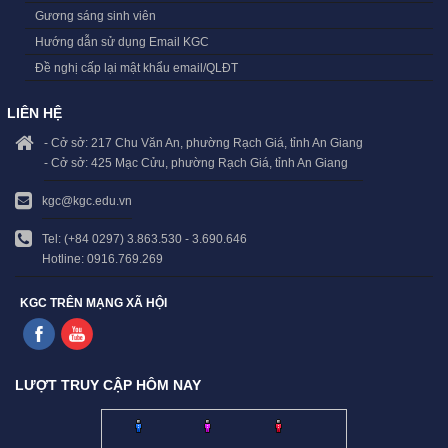
Gương sáng sinh viên
Hướng dẫn sử dụng Email KGC
Đề nghị cấp lại mật khẩu email/QLĐT
LIÊN HỆ
- Cở sở: 217 Chu Văn An, phường Rạch Giá, tỉnh An Giang
- Cở sở: 425 Mạc Cửu, phường Rạch Giá, tỉnh An Giang
kgc@kgc.edu.vn
Tel: (+84 0297) 3.863.530 - 3.690.646
Hotline: 0916.769.269
KGC TRÊN MẠNG XÃ HỘI
LƯỢT TRUY CẬP HÔM NAY