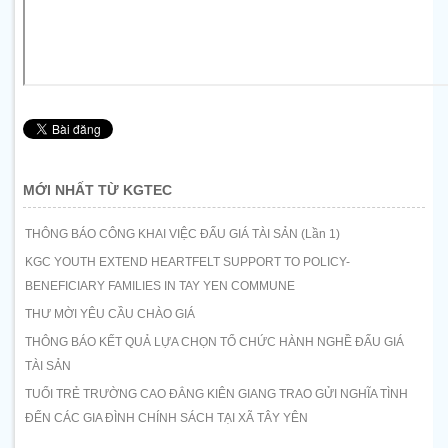
MỚI NHẤT TỪ KGTEC
THÔNG BÁO CÔNG KHAI VIỆC ĐẤU GIÁ TÀI SẢN (Lần 1)
KGC YOUTH EXTEND HEARTFELT SUPPORT TO POLICY-
BENEFICIARY FAMILIES IN TAY YEN COMMUNE
THƯ MỜI YÊU CẦU CHÀO GIÁ
THÔNG BÁO KẾT QUẢ LỰA CHỌN TỔ CHỨC HÀNH NGHỀ ĐẤU GIÁ
TÀI SẢN
TUỔI TRẺ TRƯỜNG CAO ĐẲNG KIÊN GIANG TRAO GỬI NGHĨA TÌNH
ĐẾN CÁC GIA ĐÌNH CHÍNH SÁCH TẠI XÃ TÂY YÊN