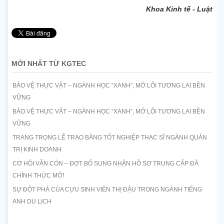
Khoa Kinh tế - Luật
MỚI NHẤT TỪ KGTEC
BẢO VỆ THỰC VẬT – NGÀNH HỌC “XANH”, MỞ LỐI TƯƠNG LAI BỀN
VỮNG
BẢO VỆ THỰC VẬT – NGÀNH HỌC “XANH”, MỞ LỐI TƯƠNG LAI BỀN
VỮNG
TRANG TRỌNG LỄ TRAO BẰNG TỐT NGHIỆP THẠC SĨ NGÀNH QUẢN
TRỊ KINH DOANH
CƠ HỘI VẪN CÒN – ĐỢT BỔ SUNG NHẬN HỒ SƠ TRUNG CẤP ĐÃ
CHÍNH THỨC MỞ!
SỰ ĐỘT PHÁ CỦA CỰU SINH VIÊN THỊ ĐẬU TRONG NGÀNH TIẾNG
ANH DU LỊCH