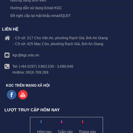
Gương sáng sinh viên
Hướng dẫn sử dụng Email KGC
Đề nghị cấp lại mật khẩu email/QLĐT
LIÊN HỆ
- Cở sở: 217 Chu Văn An, phường Rạch Giá, tỉnh An Giang
- Cở sở: 425 Mạc Cửu, phường Rạch Giá, tỉnh An Giang
kgc@kgc.edu.vn
Tel: (+84 0297) 3.863.530 - 3.690.646
Hotline: 0916.769.269
KGC TRÊN MẠNG XÃ HỘI
LƯỢT TRUY CẬP HÔM NAY
Hôm nay
Tuần này
Tháng này