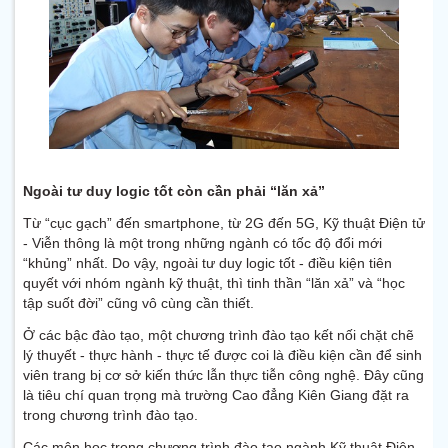
Ngoài tư duy logic tốt còn cần phải “lăn xả”
Từ “cục gạch” đến smartphone, từ 2G đến 5G, Kỹ thuật Điện tử
- Viễn thông là một trong những ngành có tốc độ đổi mới
“khủng” nhất. Do vậy, ngoài tư duy logic tốt - điều kiện tiên
quyết với nhóm ngành kỹ thuật, thì tinh thần “lăn xả” và “học
tập suốt đời” cũng vô cùng cần thiết.
Ở các bậc đào tạo, một chương trình đào tạo kết nối chặt chẽ
lý thuyết - thực hành - thực tế được coi là điều kiện cần để sinh
viên trang bị cơ sở kiến thức lẫn thực tiễn công nghệ. Đây cũng
là tiêu chí quan trọng mà trường Cao đẳng Kiên Giang đặt ra
trong chương trình đào tạo.
Các môn học trong chương trình đào tạo ngành Kỹ thuật Điện