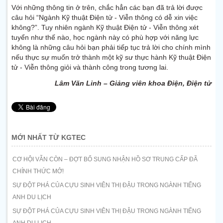
Với những thông tin ở trên, chắc hẳn các bạn đã trả lời được
câu hỏi “Ngành Kỹ thuật Điện tử - Viễn thông có dễ xin việc
không?”. Tuy nhiên ngành Kỹ thuật Điện tử - Viễn thông xét
tuyển như thế nào, học ngành này có phù hợp với năng lực
không là những câu hỏi bạn phải tiếp tục trả lời cho chính mình
nếu thực sự muốn trở thành một kỹ sư thực hành Kỹ thuật Điện
tử - Viễn thông giỏi và thành công trong tương lai.
Lâm Văn Linh – Giảng viên khoa Điện, Điện tử
MỚI NHẤT TỪ KGTEC
CƠ HỘI VẪN CÒN – ĐỢT BỔ SUNG NHẬN HỒ SƠ TRUNG CẤP ĐÃ
CHÍNH THỨC MỞ!
SỰ ĐỘT PHÁ CỦA CỰU SINH VIÊN THỊ ĐẬU TRONG NGÀNH TIẾNG
ANH DU LỊCH
SỰ ĐỘT PHÁ CỦA CỰU SINH VIÊN THỊ ĐẬU TRONG NGÀNH TIẾNG