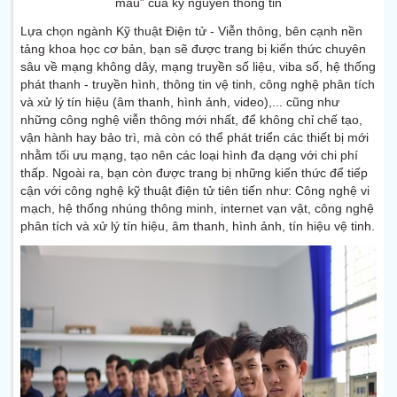
máu” của kỷ nguyên thông tin
Lựa chọn ngành Kỹ thuật Điện tử - Viễn thông, bên cạnh nền
tảng khoa học cơ bản, bạn sẽ được trang bị kiến thức chuyên
sâu về mạng không dây, mạng truyền số liệu, viba số, hệ thống
phát thanh - truyền hình, thông tin vệ tinh, công nghệ phân tích
và xử lý tín hiệu (âm thanh, hình ảnh, video),... cũng như
những công nghệ viễn thông mới nhất, để không chỉ chế tạo,
vận hành hay bảo trì, mà còn có thể phát triển các thiết bị mới
nhằm tối ưu mạng, tạo nên các loại hình đa dạng với chi phí
thấp. Ngoài ra, bạn còn được trang bị những kiến thức để tiếp
cận với công nghệ kỹ thuật điện tử tiên tiến như: Công nghệ vi
mạch, hệ thống nhúng thông minh, internet vạn vật, công nghệ
phân tích và xử lý tín hiệu, âm thanh, hình ảnh, tín hiệu vệ tinh.