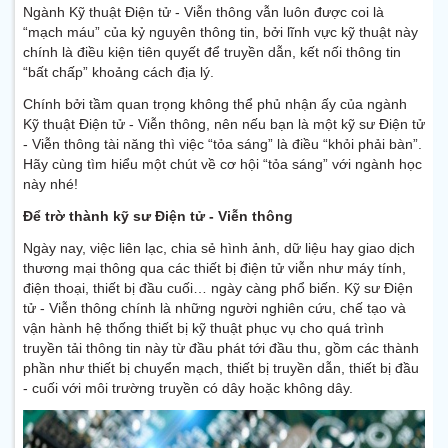
Ngành Kỹ thuật Điện tử - Viễn thông vẫn luôn được coi là
“mạch máu” của kỷ nguyên thông tin, bởi lĩnh vực kỹ thuật này
chính là điều kiện tiên quyết để truyền dẫn, kết nối thông tin
“bất chấp” khoảng cách địa lý.
Chính bởi tầm quan trọng không thể phủ nhận ấy của ngành
Kỹ thuật Điện tử - Viễn thông, nên nếu bạn là một kỹ sư Điện tử
- Viễn thông tài năng thì việc “tỏa sáng” là điều “khỏi phải bàn”.
Hãy cùng tìm hiểu một chút về cơ hội “tỏa sáng” với ngành học
này nhé!
Để trờ thành kỹ sư Điện tử - Viễn thông
Ngày nay, việc liên lạc, chia sẻ hình ảnh, dữ liệu hay giao dịch
thương mại thông qua các thiết bị điện tử viễn như máy tính,
điện thoại, thiết bị đầu cuối… ngày càng phổ biến. Kỹ sư Điện
tử - Viễn thông chính là những người nghiên cứu, chế tạo và
vận hành hệ thống thiết bị kỹ thuật phục vụ cho quá trình
truyền tải thông tin này từ đầu phát tới đầu thu, gồm các thành
phần như thiết bị chuyển mạch, thiết bị truyền dẫn, thiết bị đầu
- cuối với môi trường truyền có dây hoặc không dây.