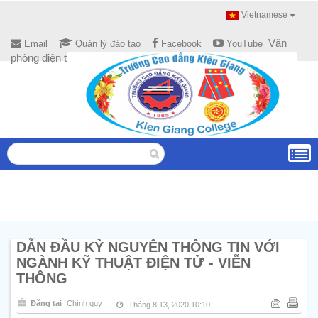
Vietnamese
Văn
Email
Quản lý đào tạo
Facebook
YouTube
phòng điện tử
DẪN ĐẦU KỶ NGUYÊN THÔNG TIN VỚI
NGÀNH KỸ THUẬT ĐIỆN TỬ - VIỄN
THÔNG
Đăng tại
Chính quy
Tháng 8 13, 2020 10:10