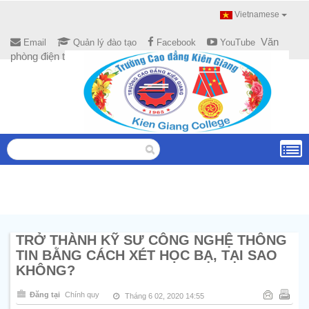
Vietnamese
Văn
Email
Quản lý đào tạo
Facebook
YouTube
phòng điện tử
TRỞ THÀNH KỸ SƯ CÔNG NGHỆ THÔNG
TIN BẰNG CÁCH XÉT HỌC BẠ, TẠI SAO
KHÔNG?
Đăng tại
Chính quy
Tháng 6 02, 2020 14:55