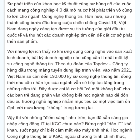
Sự phát triển của khoa học kỹ thuật cùng sự bùng nổ của cuộc
cách mạng công nghiệp 4.0 đã mở ra cơ hội phát triển vô cùng
to lớn cho ngành Công nghệ thông tin. Hơn nữa, sau những
thành công bước đầu trong cuộc chiến chống Covid-19, Việt
Nam đang ngày càng tạo được sự tin tưởng của giới đầu tư
quốc tế và thu hút các doanh nghiệp tìm đến để đặt cơ sở phát
triển sản phẩm.
Với những lợi ích thấy rõ khi ứng dụng công nghệ vào sản xuất
kinh doanh, bất kỳ doanh nghiệp nào cũng cần ít nhất một kỹ
sư công nghệ thông tin. Theo dự đoán của Topdev – Công ty
hàng đầu trong mảng tuyển dụng lập trình viên, vào năm 2021,
Việt Nam sẽ cần đến 190.000 kỹ sư công nghệ thông tin, đồng
thời nhu cầu nhân lực của ngành vẫn sẽ tiếp tục tăng trong
những năm tới. Đây được coi là cơ hội “có một không hai” cho
các bạn trẻ đang phân vân không biết học ngành nào để đón
đầu xu hướng nghề nghiệp nhằm mục tiêu có một việc làm ổn
định với mức lương “khủng” trong tương lai.
Vậy thì với những “điểm sáng” như trên, bạn đã sẵn sàng gia
nhập cộng đồng IT tại KGC chưa nào? Đừng nghĩ “dân IT” khô
khan, suốt ngày chỉ biết cắm mặt vào máy tính nhé. Học ngành
Công nghệ thông tin ở KGC, ngoài chương trình chính thức,