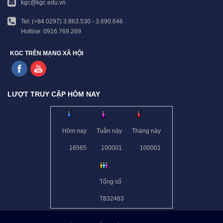
kgc@kgc.edu.vn
Tel: (+84 0297) 3.863.530 - 3.690.646
Hotline: 0916.769.269
KGC TRÊN MẠNG XÃ HỘI
LƯỢT TRUY CẬP HÔM NAY
Hôm nay
Tuần này
Tháng này
16565
100001
100001
Tổng số
7832483