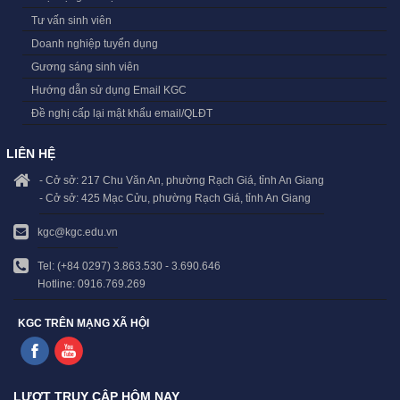
Tư vấn sinh viên
Doanh nghiệp tuyển dụng
Gương sáng sinh viên
Hướng dẫn sử dụng Email KGC
Đề nghị cấp lại mật khẩu email/QLĐT
LIÊN HỆ
- Cở sở: 217 Chu Văn An, phường Rạch Giá, tỉnh An Giang
- Cở sở: 425 Mạc Cửu, phường Rạch Giá, tỉnh An Giang
kgc@kgc.edu.vn
Tel: (+84 0297) 3.863.530 - 3.690.646
Hotline: 0916.769.269
KGC TRÊN MẠNG XÃ HỘI
LƯỢT TRUY CẬP HÔM NAY