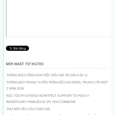
MỚI NHẤT TỪ KGTEC
THÔNG BÁO CÔNG KHAI VIỆC ĐẤU GIÁ TÀI SẢN (Lần 1)
THÔNG BÁO TRÚNG TUYỂN TRÌNH ĐỘ CAO ĐẲNG, TRUNG CẤP ĐỢT
2 NĂM 2026
KGC YOUTH EXTEND HEARTFELT SUPPORT TO POLICY-
BENEFICIARY FAMILIES IN TAY YEN COMMUNE
THƯ MỜI YÊU CẦU CHÀO GIÁ