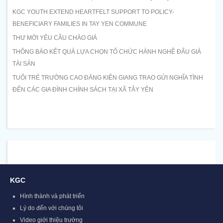
KGC YOUTH EXTEND HEARTFELT SUPPORT TO POLICY-
BENEFICIARY FAMILIES IN TAY YEN COMMUNE
THƯ MỜI YÊU CẦU CHÀO GIÁ
THÔNG BÁO KẾT QUẢ LỰA CHỌN TỔ CHỨC HÀNH NGHỀ ĐẤU GIÁ
TÀI SẢN
TUỔI TRẺ TRƯỜNG CAO ĐẲNG KIÊN GIANG TRAO GỬI NGHĨA TÌNH
ĐẾN CÁC GIA ĐÌNH CHÍNH SÁCH TẠI XÃ TÂY YÊN
KGC
Hình thành và phát triển
Lý do đến với chúng tôi
Video giới thiệu trường