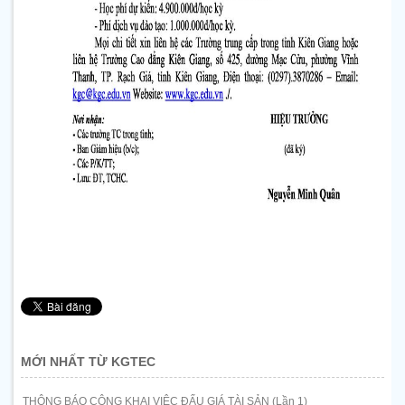
MỚI NHẤT TỪ KGTEC
THÔNG BÁO CÔNG KHAI VIỆC ĐẤU GIÁ TÀI SẢN (Lần 1)