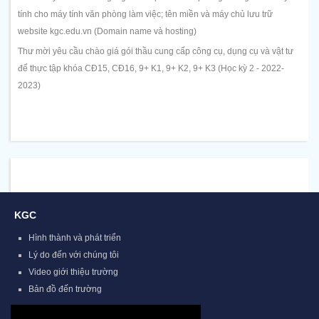
tính cho máy tính văn phòng làm việc; tên miền và máy chủ lưu trữ
website kgc.edu.vn (Domain name và hosting)
Thư mời yêu cầu chào giá gói thầu cung cấp công cụ, dụng cụ và vật tư
để thực tập khóa CĐ15, CĐ16, 9+ K1, 9+ K2, 9+ K3 (Học kỳ 2 - 2022-
2023)
KGC
Hình thành và phát triển
Lý do đến với chúng tôi
Video giới thiệu trường
Bản đồ đến trường