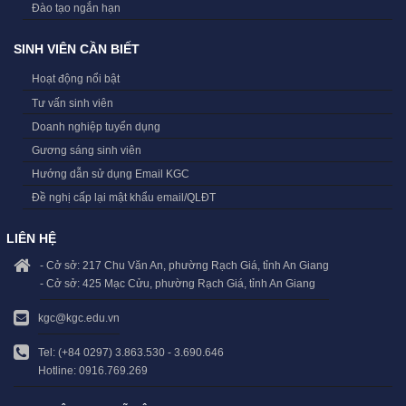
Đào tạo ngắn hạn
SINH VIÊN CẦN BIẾT
Hoạt động nổi bật
Tư vấn sinh viên
Doanh nghiệp tuyển dụng
Gương sáng sinh viên
Hướng dẫn sử dụng Email KGC
Đề nghị cấp lại mật khẩu email/QLĐT
LIÊN HỆ
- Cở sở: 217 Chu Văn An, phường Rạch Giá, tỉnh An Giang
- Cở sở: 425 Mạc Cửu, phường Rạch Giá, tỉnh An Giang
kgc@kgc.edu.vn
Tel: (+84 0297) 3.863.530 - 3.690.646
Hotline: 0916.769.269