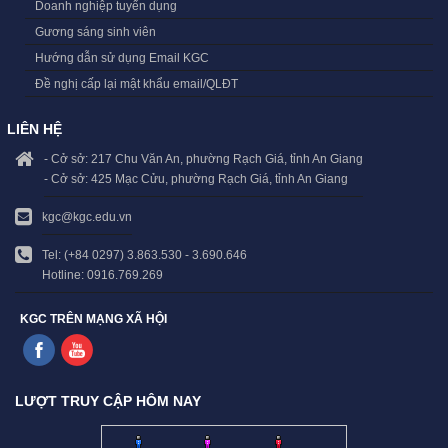
Doanh nghiệp tuyển dụng
Gương sáng sinh viên
Hướng dẫn sử dụng Email KGC
Đề nghị cấp lại mật khẩu email/QLĐT
LIÊN HỆ
- Cở sở: 217 Chu Văn An, phường Rạch Giá, tỉnh An Giang
- Cở sở: 425 Mạc Cửu, phường Rạch Giá, tỉnh An Giang
kgc@kgc.edu.vn
Tel: (+84 0297) 3.863.530 - 3.690.646
Hotline: 0916.769.269
KGC TRÊN MẠNG XÃ HỘI
LƯỢT TRUY CẬP HÔM NAY