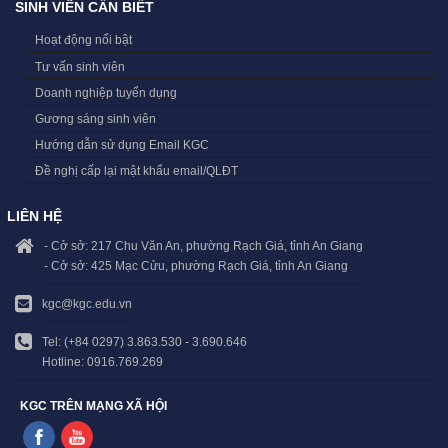
SINH VIÊN CẦN BIẾT
Hoạt động nổi bật
Tư vấn sinh viên
Doanh nghiệp tuyển dụng
Gương sáng sinh viên
Hướng dẫn sử dụng Email KGC
Đề nghị cấp lại mật khẩu email/QLĐT
LIÊN HỆ
- Cở sở: 217 Chu Văn An, phường Rạch Giá, tỉnh An Giang
- Cở sở: 425 Mạc Cửu, phường Rạch Giá, tỉnh An Giang
kgc@kgc.edu.vn
Tel: (+84 0297) 3.863.530 - 3.690.646
Hotline: 0916.769.269
KGC TRÊN MẠNG XÃ HỘI