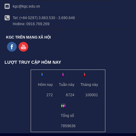
kgc@kgc.edu.vn
Tel: (+84 0297) 3.863.530 - 3.690.646
Hotline: 0916.769.269
KGC TRÊN MẠNG XÃ HỘI
LƯỢT TRUY CẬP HÔM NAY
Hôm nay
Tuần này
Tháng này
272
6724
100001
Tổng số
7859636