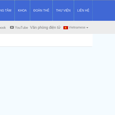
NG TÂM
KHOA
ĐOÀN THỂ
THƯ VIỆN
LIÊN HỆ
Văn phòng điện tử
book
YouTube
Vietnamese