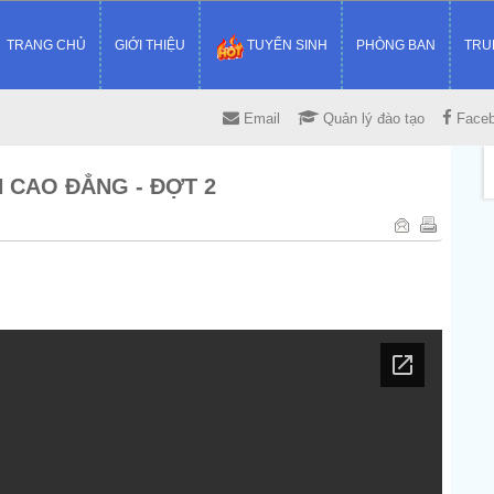
TRANG CHỦ
GIỚI THIỆU
TUYỂN SINH
PHÒNG BAN
TRU
Email
Quản lý đào tạo
Face
 CAO ĐẲNG - ĐỢT 2