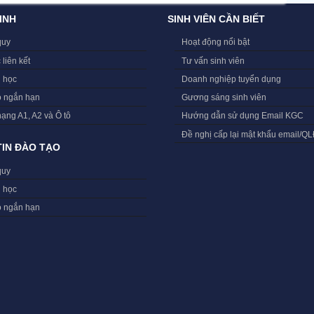
INH
SINH VIÊN CẦN BIẾT
quy
Hoạt động nổi bật
 liên kết
Tư vấn sinh viên
i học
Doanh nghiệp tuyển dụng
o ngắn hạn
Gương sáng sinh viên
hạng A1, A2 và Ô tô
Hướng dẫn sử dụng Email KGC
Đề nghị cấp lại mật khẩu email/Q
IN ĐÀO TẠO
quy
i học
o ngắn hạn