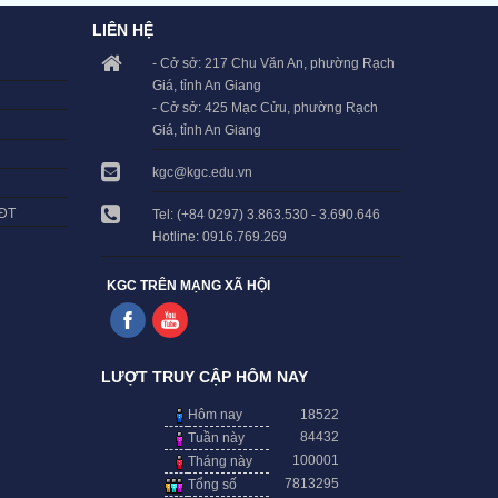
LIÊN HỆ
- Cở sở: 217 Chu Văn An, phường Rạch
Giá, tỉnh An Giang
- Cở sở: 425 Mạc Cửu, phường Rạch
Giá, tỉnh An Giang
kgc@kgc.edu.vn
LĐT
Tel: (+84 0297) 3.863.530 - 3.690.646
Hotline: 0916.769.269
KGC TRÊN MẠNG XÃ HỘI
LƯỢT TRUY CẬP HÔM NAY
Hôm nay
18522
84432
Tuần này
100001
Tháng này
7813295
Tổng số