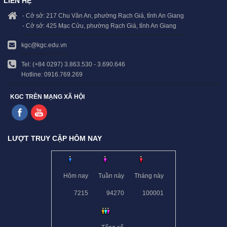
LIÊN HỆ
- Cở sở: 217 Chu Văn An, phường Rạch Giá, tỉnh An Giang
- Cở sở: 425 Mạc Cửu, phường Rạch Giá, tỉnh An Giang
kgc@kgc.edu.vn
Tel: (+84 0297) 3.863.530 - 3.690.646
Hotline: 0916.769.269
KGC TRÊN MẠNG XÃ HỘI
LƯỢT TRUY CẬP HÔM NAY
Hôm nay
Tuần này
Tháng này
7215
94270
100001