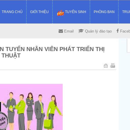
TRANG CHỦ
GIỚI THIỆU
TUYỂN SINH
PHÒNG BAN
TRU
Email
Quản lý đào tạo
Face
 TUYỂN NHÂN VIÊN PHÁT TRIỂN THỊ
 THUẬT