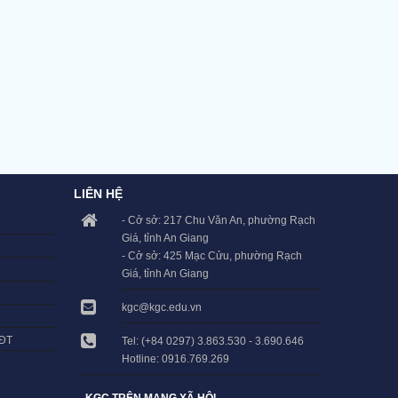
LIÊN HỆ
- Cở sở: 217 Chu Văn An, phường Rạch
Giá, tỉnh An Giang
- Cở sở: 425 Mạc Cửu, phường Rạch
Giá, tỉnh An Giang
kgc@kgc.edu.vn
LĐT
Tel: (+84 0297) 3.863.530 - 3.690.646
Hotline: 0916.769.269