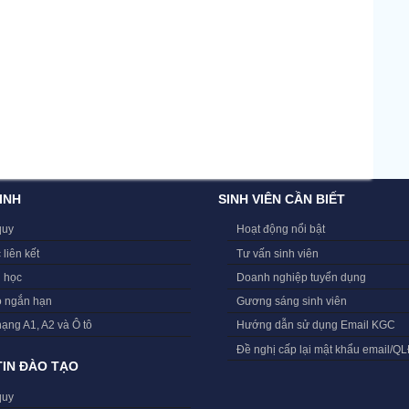
INH
SINH VIÊN CẦN BIẾT
quy
Hoạt động nổi bật
 liên kết
Tư vấn sinh viên
i học
Doanh nghiệp tuyển dụng
o ngắn hạn
Gương sáng sinh viên
hạng A1, A2 và Ô tô
Hướng dẫn sử dụng Email KGC
Đề nghị cấp lại mật khẩu email/Q
IN ĐÀO TẠO
quy