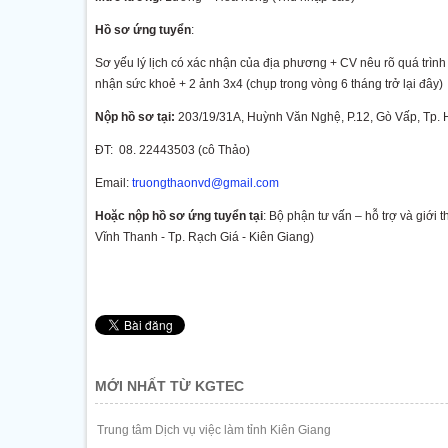
Hồ sơ ứng tuyển
:
Sơ yếu lý lịch có xác nhận của địa phương + CV nêu rõ quá trìn
nhận sức khoẻ + 2 ảnh 3x4 (chụp trong vòng 6 tháng trở lại đây)
Nộp hồ sơ tại:
203/19/31A, Huỳnh Văn Nghệ, P.12, Gò Vấp, Tp.
ĐT: 08. 22443503 (cô Thảo)
Email:
truongthaonvd@gmail.com
Hoặc nộp hồ sơ ứng tuyển tại
: Bộ phận tư vấn – hỗ trợ và giới 
Vĩnh Thanh - Tp. Rạch Giá - Kiên Giang)
MỚI NHẤT TỪ KGTEC
Trung tâm Dịch vụ việc làm tỉnh Kiên Giang