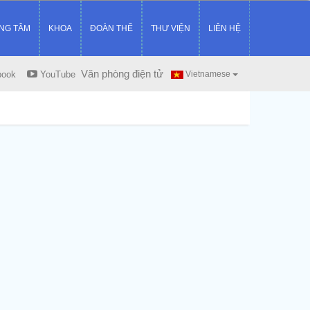
NG TÂM
KHOA
ĐOÀN THỂ
THƯ VIỆN
LIÊN HỆ
Văn phòng điện tử
book
YouTube
Vietnamese