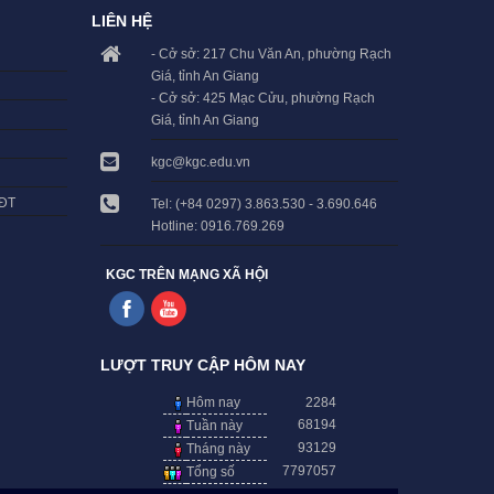
LIÊN HỆ
- Cở sở: 217 Chu Văn An, phường Rạch
Giá, tỉnh An Giang
- Cở sở: 425 Mạc Cửu, phường Rạch
Giá, tỉnh An Giang
kgc@kgc.edu.vn
LĐT
Tel: (+84 0297) 3.863.530 - 3.690.646
Hotline: 0916.769.269
KGC TRÊN MẠNG XÃ HỘI
LƯỢT TRUY CẬP HÔM NAY
Hôm nay
2284
68194
Tuần này
93129
Tháng này
7797057
Tổng số