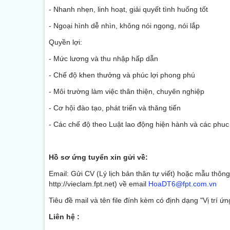
- Nhanh nhẹn, linh hoạt, giải quyết tình huống tốt
- Ngoại hình dễ nhìn, không nói ngọng, nói lắp
Quyền lợi:
- Mức lương và thu nhập hấp dẫn
- Chế độ khen thưởng và phúc lợi phong phú
- Môi trường làm việc thân thiện, chuyên nghiệp
- Cơ hội đào tạo, phát triển và thăng tiến
- Các chế độ theo Luật lao động hiện hành và các phuc 
Hồ sơ ứng tuyển xin gửi về:
Email: Gửi CV (Lý lịch bản thân tự viết) hoặc mẫu thôn
http://vieclam.fpt.net) về email
HoaDT6@fpt.com.vn
Tiêu đề mail và tên file đính kèm có định dạng "Vị trí ứ
Liên hệ :