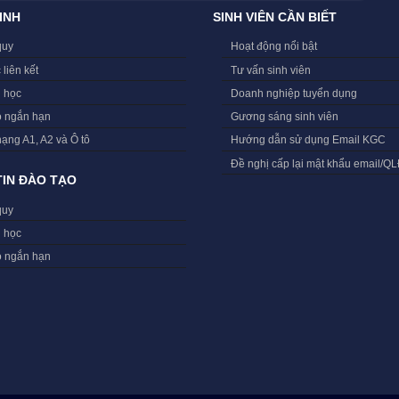
INH
SINH VIÊN CẦN BIẾT
quy
Hoạt động nổi bật
 liên kết
Tư vấn sinh viên
i học
Doanh nghiệp tuyển dụng
o ngắn hạn
Gương sáng sinh viên
hạng A1, A2 và Ô tô
Hướng dẫn sử dụng Email KGC
Đề nghị cấp lại mật khẩu email/Q
IN ĐÀO TẠO
quy
i học
o ngắn hạn