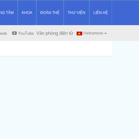
NG TÂM
KHOA
ĐOÀN THỂ
THƯ VIỆN
LIÊN HỆ
Văn phòng điện tử
book
YouTube
Vietnamese