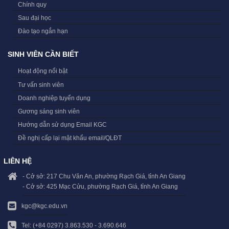
Chính quy
Sau đại học
Đào tạo ngắn hạn
SINH VIÊN CẦN BIẾT
Hoạt động nổi bật
Tư vấn sinh viên
Doanh nghiệp tuyển dụng
Gương sáng sinh viên
Hướng dẫn sử dụng Email KGC
Đề nghị cấp lại mật khẩu email/QLĐT
LIÊN HỆ
- Cở sở: 217 Chu Văn An, phường Rạch Giá, tỉnh An Giang
- Cở sở: 425 Mạc Cửu, phường Rạch Giá, tỉnh An Giang
kgc@kgc.edu.vn
Tel: (+84 0297) 3.863.530 - 3.690.646