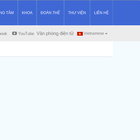
NG TÂM
KHOA
ĐOÀN THỂ
THƯ VIỆN
LIÊN HỆ
Văn phòng điện tử
book
YouTube
Vietnamese