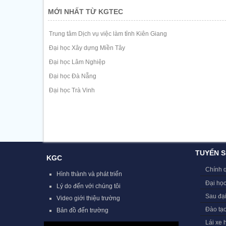
MỚI NHẤT TỪ KGTEC
Trung tâm Dịch vụ việc làm tỉnh Kiên Giang
Đại học Xây dựng Miền Tây
Đại học Lâm Nghiệp
Đại học Đà Nẵng
Đại học Trà Vinh
TUYỂN S
KGC
Chính 
Hình thành và phát triển
Đại học
Lý do đến với chúng tôi
Sau đạ
Video giới thiệu trường
Đào tạ
Bản đồ đến trường
Lái xe 