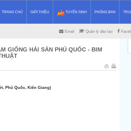
TRANG CHỦ
GIỚI THIỆU
TUYỂN SINH
PHÒNG BAN
TRU
Email
Quản lý đào tạo
Face
M GIỐNG HẢI SẢN PHÚ QUỐC - BIM
THUẬT
ới, Phú Quốc, Kiên Giang)