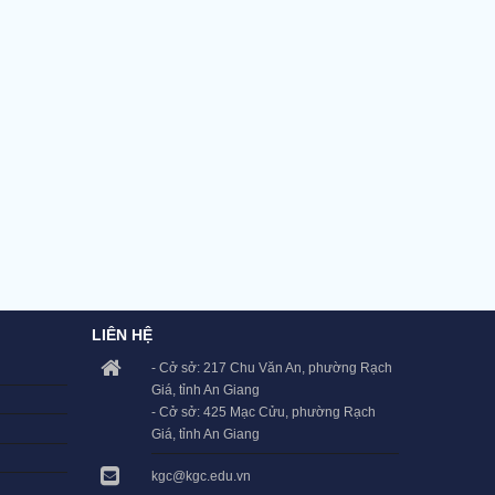
LIÊN HỆ
- Cở sở: 217 Chu Văn An, phường Rạch
Giá, tỉnh An Giang
- Cở sở: 425 Mạc Cửu, phường Rạch
Giá, tỉnh An Giang
kgc@kgc.edu.vn