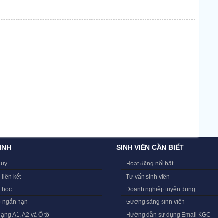
INH
SINH VIÊN CẦN BIẾT
quy
Hoạt động nổi bật
 liên kết
Tư vấn sinh viên
i học
Doanh nghiệp tuyển dụng
o ngắn hạn
Gương sáng sinh viên
hạng A1, A2 và Ô tô
Hướng dẫn sử dụng Email KGC