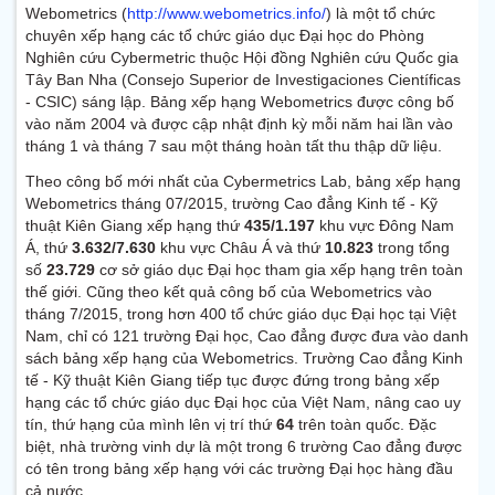
Webometrics (
http://www.webometrics.info/
) là một tổ chức
chuyên xếp hạng các tổ chức giáo dục Đại học do Phòng
Nghiên cứu Cybermetric thuộc Hội đồng Nghiên cứu Quốc gia
Tây Ban Nha (Consejo Superior de Investigaciones Científicas
- CSIC) sáng lập. Bảng xếp hạng Webometrics được công bố
vào năm 2004 và được cập nhật định kỳ mỗi năm hai lần vào
tháng 1 và tháng 7 sau một tháng hoàn tất thu thập dữ liệu.
Theo công bố mới nhất của Cybermetrics Lab, bảng xếp hạng
Webometrics tháng 07/2015, trường Cao đẳng Kinh tế - Kỹ
thuật Kiên Giang xếp hạng thứ
435/1.197
khu vực Đông Nam
Á, thứ
3.632/7.630
khu vực Châu Á và thứ
10.823
trong tổng
số
23.729
cơ sở giáo dục Đại học tham gia xếp hạng trên toàn
thế giới. Cũng theo kết quả công bố của Webometrics vào
tháng 7/2015, trong hơn 400 tổ chức giáo dục Đại học tại Việt
Nam, chỉ có 121 trường Đại học, Cao đẳng được đưa vào danh
sách bảng xếp hạng của Webometrics. Trường Cao đẳng Kinh
tế - Kỹ thuật Kiên Giang tiếp tục được đứng trong bảng xếp
hạng các tổ chức giáo dục Đại học của Việt Nam, nâng cao uy
tín, thứ hạng của mình lên vị trí thứ
64
trên toàn quốc.
Đặc
biệt, nhà trường vinh dự là một trong 6 trường Cao đẳng được
có tên trong bảng xếp hạng với các trường Đại học hàng đầu
cả nước.