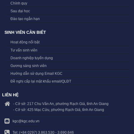
Chính quy
Sau đại học
Đào tạo ngắn hạn
SINH VIÊN CẦN BIẾT
Hoạt động nổi bật
Tư vấn sinh viên
Doanh nghiệp tuyển dụng
Gương sáng sinh viên
Hướng dẫn sử dụng Email KGC
Đề nghị cấp lại mật khẩu email/QLĐT
LIÊN HỆ
- Cở sở: 217 Chu Văn An, phường Rạch Giá, tỉnh An Giang
- Cở sở: 425 Mạc Cửu, phường Rạch Giá, tỉnh An Giang
kgc@kgc.edu.vn
Tel: (+84 0297) 3.863.530 - 3.690.646