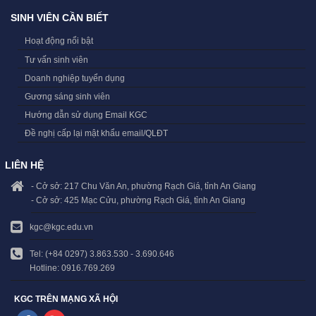
SINH VIÊN CẦN BIẾT
Hoạt động nổi bật
Tư vấn sinh viên
Doanh nghiệp tuyển dụng
Gương sáng sinh viên
Hướng dẫn sử dụng Email KGC
Đề nghị cấp lại mật khẩu email/QLĐT
LIÊN HỆ
- Cở sở: 217 Chu Văn An, phường Rạch Giá, tỉnh An Giang
- Cở sở: 425 Mạc Cửu, phường Rạch Giá, tỉnh An Giang
kgc@kgc.edu.vn
Tel: (+84 0297) 3.863.530 - 3.690.646
Hotline: 0916.769.269
KGC TRÊN MẠNG XÃ HỘI