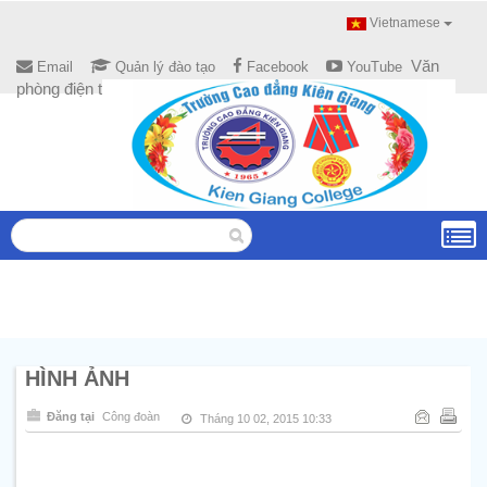
Vietnamese
Văn
Email
Quản lý đào tạo
Facebook
YouTube
phòng điện tử
HÌNH ẢNH
Đăng tại
Công đoàn
Tháng 10 02, 2015 10:33