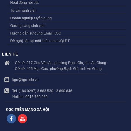
Hoạt động nổi bật
Tư vấn sinh viên
Doanh nghiệp tuyển dụng
Gương sáng sinh viên
Hướng dẫn sử dụng Email KGC
Đề nghị cấp lại mật khẩu email/QLĐT
LIÊN HỆ
- Cở sở: 217 Chu Văn An, phường Rạch Giá, tỉnh An Giang
- Cở sở: 425 Mạc Cửu, phường Rạch Giá, tỉnh An Giang
kgc@kgc.edu.vn
Tel: (+84 0297) 3.863.530 - 3.690.646
Hotline: 0916.769.269
KGC TRÊN MẠNG XÃ HỘI