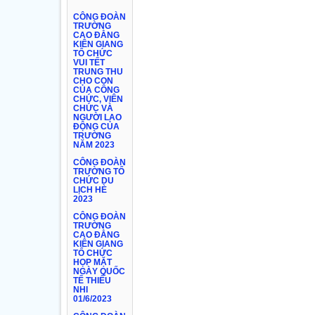
CÔNG ĐOÀN
TRƯỜNG
CAO ĐẲNG
KIÊN GIANG
TỔ CHỨC
VUI TẾT
TRUNG THU
CHO CON
CỦA CÔNG
CHỨC, VIÊN
CHỨC VÀ
NGƯỜI LAO
ĐỘNG CỦA
TRƯỜNG
NĂM 2023
CÔNG ĐOÀN
TRƯỜNG TỔ
CHỨC DU
LỊCH HÈ
2023
CÔNG ĐOÀN
TRƯỜNG
CAO ĐẲNG
KIÊN GIANG
TỔ CHỨC
HỌP MẶT
NGÀY QUỐC
TẾ THIẾU
NHI
01/6/2023