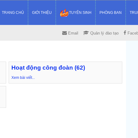
TRANG CHỦ
GIỚI THIỆU
TUYỂN SINH
PHÒNG BAN
TRU
Email
Quản lý đào tạo
Face
Hoạt động công đoàn (62)
Xem bài viết...