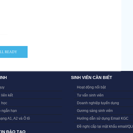
INH
SINH VIÊN CẦN BIẾT
quy
Hoạt động nổi bật
 liên kết
Tư vấn sinh viên
i học
Doanh nghiệp tuyển dụng
o ngắn hạn
Gương sáng sinh viên
hạng A1, A2 và Ô tô
Hướng dẫn sử dụng Email KGC
Đề nghị cấp lại mật khẩu email/Q
IN ĐÀO TẠO