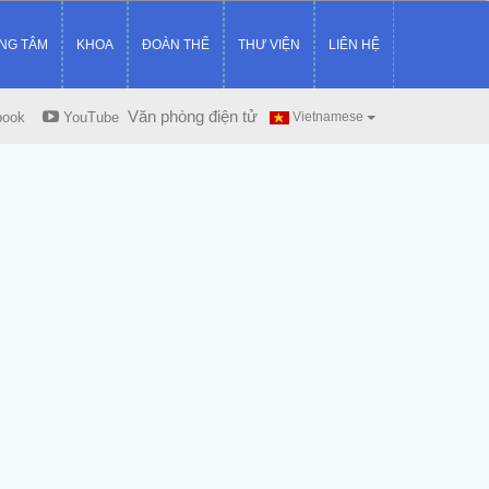
NG TÂM
KHOA
ĐOÀN THỂ
THƯ VIỆN
LIÊN HỆ
Văn phòng điện tử
book
YouTube
Vietnamese