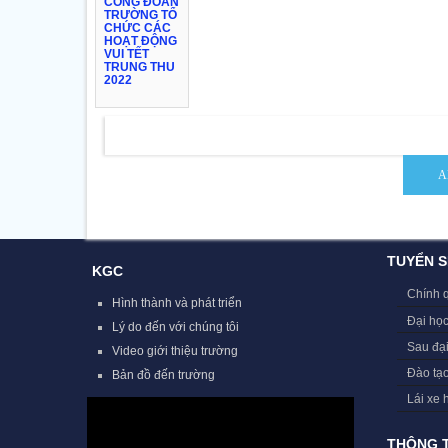
CÔNG ĐOÀN
TRƯỜNG TỔ
CHỨC CÁC
HOẠT ĐỘNG
VUI TẾT
TRUNG THU
2022
TUYỂN S
KGC
Chính 
Hình thành và phát triển
Đại học
Lý do đến với chúng tôi
Sau đạ
Video giới thiệu trường
Đào tạ
Bản đồ đến trường
Lái xe 
THÔNG T