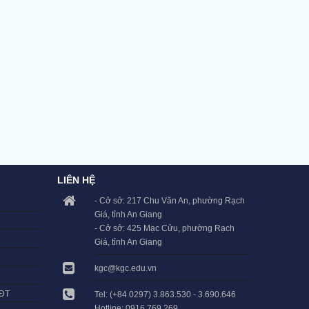
LIÊN HỆ
- Cở sở: 217 Chu Văn An, phường Rạch
Giá, tỉnh An Giang
- Cở sở: 425 Mạc Cửu, phường Rạch
Giá, tỉnh An Giang
kgc@kgc.edu.vn
LĐT
Tel: (+84 0297) 3.863.530 - 3.690.646
Hotline: 0916.769.269