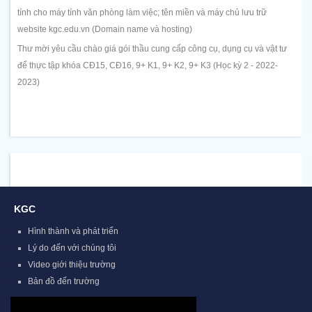
tính cho máy tính văn phòng làm việc; tên miền và máy chủ lưu trữ
website kgc.edu.vn (Domain name và hosting)
Thư mời yêu cầu chào giá gói thầu cung cấp công cụ, dụng cụ và vật tư
để thực tập khóa CĐ15, CĐ16, 9+ K1, 9+ K2, 9+ K3 (Học kỳ 2 - 2022-
2023)
KGC
Hình thành và phát triển
Lý do đến với chúng tôi
Video giới thiệu trường
Bản đồ đến trường