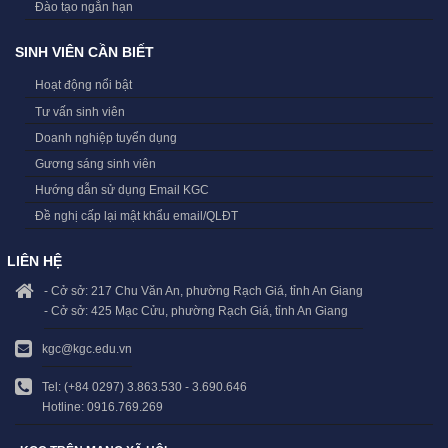
Đào tạo ngắn hạn
SINH VIÊN CẦN BIẾT
Hoạt động nổi bật
Tư vấn sinh viên
Doanh nghiệp tuyển dụng
Gương sáng sinh viên
Hướng dẫn sử dụng Email KGC
Đề nghị cấp lại mật khẩu email/QLĐT
LIÊN HỆ
- Cở sở: 217 Chu Văn An, phường Rạch Giá, tỉnh An Giang
- Cở sở: 425 Mạc Cửu, phường Rạch Giá, tỉnh An Giang
kgc@kgc.edu.vn
Tel: (+84 0297) 3.863.530 - 3.690.646
Hotline: 0916.769.269