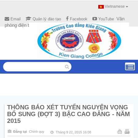
Vietnamese
Văn
Email
Quản lý đào tạo
Facebook
YouTube
phòng điện tử
THÔNG BÁO XÉT TUYỂN NGUYỆN VỌNG
BỔ SUNG (ĐỢT 3) BẬC CAO ĐẲNG - NĂM
2015
Đăng tại
Chính quy
Tháng 9 22, 2015 16:08