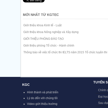
MỚI NHẤT TỪ KGTEC
Giới thiệu khoa Kinh tế - Luật
Giới thiệu khoa Nông nghiệp và Xây dựng
GIỚI THIỆU PHÒNG ĐÀO TẠO
Giới thiệu phòng Tổ chức - Hành chính
Thông báo về việc tổ chức thi IELTS năm 2015 Tổ chức luyện thi
TUYỂN S
KGC
Chính 
Hình thành và phát triển
Đại học
Lý do đến với chúng tôi
Sau đạ
Video giới thiệu trường