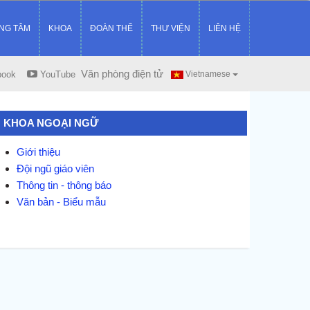
NG TÂM
KHOA
ĐOÀN THỂ
THƯ VIỆN
LIÊN HỆ
Văn phòng điện tử
book
YouTube
Vietnamese
KHOA NGOẠI NGỮ
Giới thiệu
Đội ngũ giáo viên
Thông tin - thông báo
Văn bản - Biểu mẫu