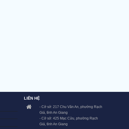
LIÊN HỆ
- Cở sở: 217 Chu Văn An, phường Rạch
Giá, tỉnh An Giang
- Cở sở: 425 Mạc Cửu, phường Rạch
Giá, tỉnh An Giang