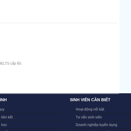
 IELTS cấp tốc
INH
SINH VIÊN CẦN BIẾT
quy
Hoạt động nổi bật
 liên kết
Tư vấn sinh viên
i học
Doanh nghiệp tuyển dụng