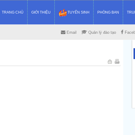
TRANG CHỦ
GIỚI THIỆU
TUYỂN SINH
PHÒNG BAN
TRU
Email
Quản lý đào tạo
Face